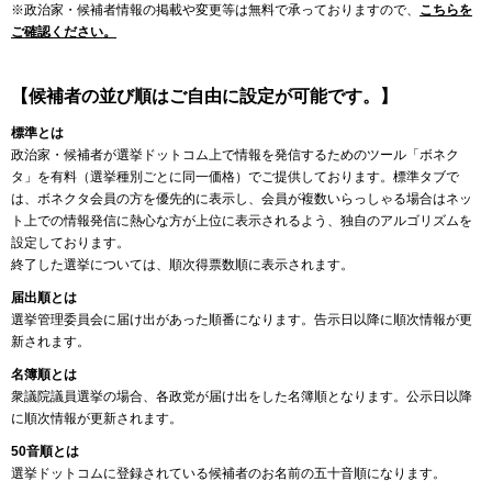
※政治家・候補者情報の掲載や変更等は無料で承っておりますので、
こちらを
ご確認ください。
【候補者の並び順はご自由に設定が可能です。】
標準とは
政治家・候補者が選挙ドットコム上で情報を発信するためのツール「ボネク
タ」を有料（選挙種別ごとに同一価格）でご提供しております。標準タブで
は、ボネクタ会員の方を優先的に表示し、会員が複数いらっしゃる場合はネッ
ト上での情報発信に熱心な方が上位に表示されるよう、独自のアルゴリズムを
設定しております。
終了した選挙については、順次得票数順に表示されます。
届出順とは
選挙管理委員会に届け出があった順番になります。告示日以降に順次情報が更
新されます。
名簿順とは
衆議院議員選挙の場合、各政党が届け出をした名簿順となります。公示日以降
に順次情報が更新されます。
50音順とは
選挙ドットコムに登録されている候補者のお名前の五十音順になります。