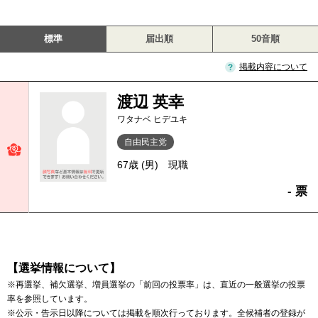
標準
届出順
50音順
掲載内容について
渡辺 英幸
ワタナベ ヒデユキ
自由民主党
67歳 (男)
現職
- 票
【選挙情報について】
※再選挙、補欠選挙、増員選挙の「前回の投票率」は、直近の一般選挙の投票
率を参照しています。
※公示・告示日以降については掲載を順次行っております。全候補者の登録が