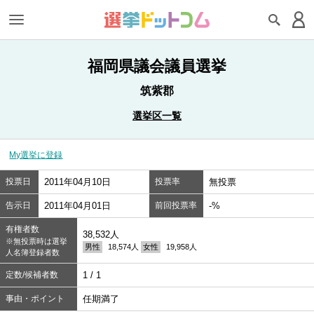
福岡県議会議員選挙
筑紫郡
選挙区一覧
My選挙に登録
投票日
2011年04月10日
投票率
無投票
告示日
2011年04月01日
前回投票率
-%
有権者数
38,532人
※無投票時は選挙
男性
18,574人
女性
19,958人
人名簿登録者数
定数/候補者数
1 / 1
事由・ポイント
任期満了