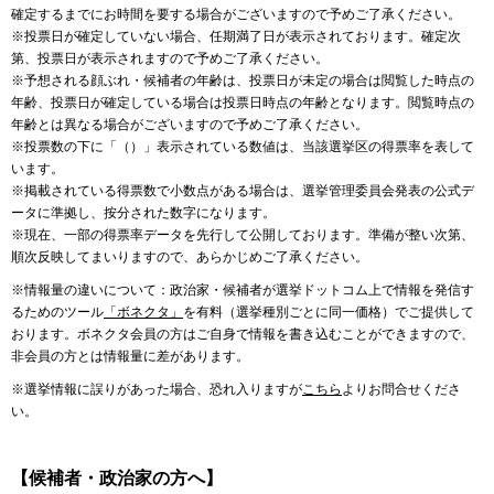
確定するまでにお時間を要する場合がございますので予めご了承ください。
※投票日が確定していない場合、任期満了日が表示されております。確定次
第、投票日が表示されますので予めご了承ください。
※予想される顔ぶれ・候補者の年齢は、投票日が未定の場合は閲覧した時点の
年齢、投票日が確定している場合は投票日時点の年齢となります。閲覧時点の
年齢とは異なる場合がございますので予めご了承ください。
※投票数の下に「（）」表示されている数値は、当該選挙区の得票率を表して
います。
※掲載されている得票数で小数点がある場合は、選挙管理委員会発表の公式デ
ータに準拠し、按分された数字になります。
※現在、一部の得票率データを先行して公開しております。準備が整い次第、
順次反映してまいりますので、あらかじめご了承ください。
※情報量の違いについて：政治家・候補者が選挙ドットコム上で情報を発信す
るためのツール
「ボネクタ」
を有料（選挙種別ごとに同一価格）でご提供して
おります。ボネクタ会員の方はご自身で情報を書き込むことができますので、
非会員の方とは情報量に差があります。
※選挙情報に誤りがあった場合、恐れ入りますが
こちら
よりお問合せくださ
い。
【候補者・政治家の方へ】