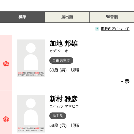
標準
届出順
50音順
掲載内容について
加地 邦雄
カヂ クニオ
自由民主党
60歳 (男)
現職
- 票
新村 雅彦
ニイムラ マサヒコ
民主党
58歳 (男)
現職