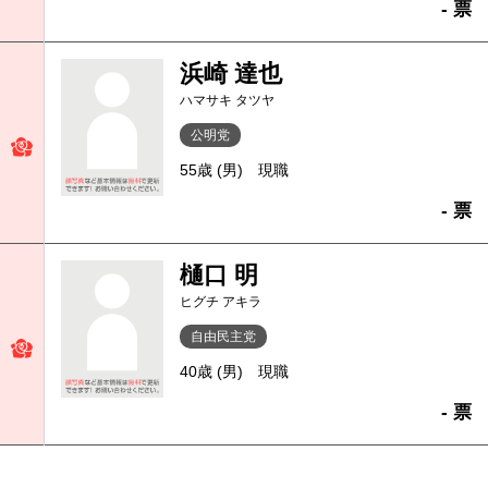
- 票
浜崎 達也
ハマサキ タツヤ
公明党
55歳 (男)
現職
- 票
樋口 明
ヒグチ アキラ
自由民主党
40歳 (男)
現職
- 票