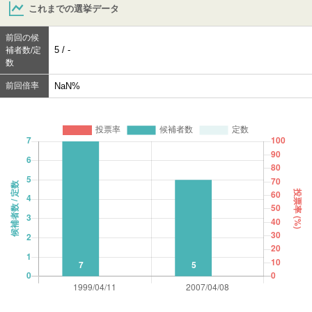
これまでの選挙データ
前回の候
5 / -
補者数/定
数
前回倍率
NaN%