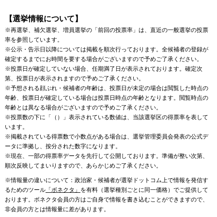
【選挙情報について】
※再選挙、補欠選挙、増員選挙の「前回の投票率」は、直近の一般選挙の投票
率を参照しています。
※公示・告示日以降については掲載を順次行っております。全候補者の登録が
確定するまでにお時間を要する場合がございますので予めご了承ください。
※投票日が確定していない場合、任期満了日が表示されております。確定次
第、投票日が表示されますので予めご了承ください。
※予想される顔ぶれ・候補者の年齢は、投票日が未定の場合は閲覧した時点の
年齢、投票日が確定している場合は投票日時点の年齢となります。閲覧時点の
年齢とは異なる場合がございますので予めご了承ください。
※投票数の下に「（）」表示されている数値は、当該選挙区の得票率を表して
います。
※掲載されている得票数で小数点がある場合は、選挙管理委員会発表の公式デ
ータに準拠し、按分された数字になります。
※現在、一部の得票率データを先行して公開しております。準備が整い次第、
順次反映してまいりますので、あらかじめご了承ください。
※情報量の違いについて：政治家・候補者が選挙ドットコム上で情報を発信す
るためのツール
「ボネクタ」
を有料（選挙種別ごとに同一価格）でご提供して
おります。ボネクタ会員の方はご自身で情報を書き込むことができますので、
非会員の方とは情報量に差があります。