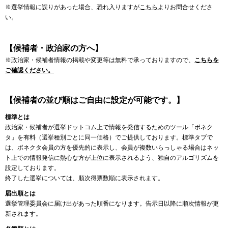
※選挙情報に誤りがあった場合、恐れ入りますが
こちら
よりお問合せくださ
い。
【候補者・政治家の方へ】
※政治家・候補者情報の掲載や変更等は無料で承っておりますので、
こちらを
ご確認ください。
【候補者の並び順はご自由に設定が可能です。】
標準とは
政治家・候補者が選挙ドットコム上で情報を発信するためのツール「ボネク
タ」を有料（選挙種別ごとに同一価格）でご提供しております。標準タブで
は、ボネクタ会員の方を優先的に表示し、会員が複数いらっしゃる場合はネッ
ト上での情報発信に熱心な方が上位に表示されるよう、独自のアルゴリズムを
設定しております。
終了した選挙については、順次得票数順に表示されます。
届出順とは
選挙管理委員会に届け出があった順番になります。告示日以降に順次情報が更
新されます。