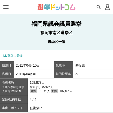
福岡県議会議員選挙
福岡市南区選挙区
選挙区一覧
My選挙に登録
投票日
2011年04月10日
投票率
無投票
告示日
2011年04月01日
前回投票率
-%
198,877人
有権者数
※無投票時は選挙
前回より +5,922人
人名簿登録者数
男性
91,826人
女性
107,051人
定数/候補者数
4 / 4
事由・ポイント
任期満了