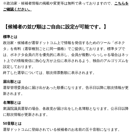
※政治家・候補者情報の掲載や変更等は無料で承っておりますので、
こちらを
ご確認ください。
【候補者の並び順はご自由に設定が可能です。】
標準とは
政治家・候補者が選挙ドットコム上で情報を発信するためのツール「ボネク
タ」を有料（選挙種別ごとに同一価格）でご提供しております。標準タブで
は、ボネクタ会員の方を優先的に表示し、会員が複数いらっしゃる場合はネッ
ト上での情報発信に熱心な方が上位に表示されるよう、独自のアルゴリズムを
設定しております。
終了した選挙については、順次得票数順に表示されます。
届出順とは
選挙管理委員会に届け出があった順番になります。告示日以降に順次情報が更
新されます。
名簿順とは
衆議院議員選挙の場合、各政党が届け出をした名簿順となります。公示日以降
に順次情報が更新されます。
50音順とは
選挙ドットコムに登録されている候補者のお名前の五十音順になります。