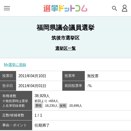
福岡県議会議員選挙
筑後市選挙区
選挙区一覧
My選挙に登録
投票日
2011年04月10日
投票率
無投票
告示日
2011年04月01日
前回投票率
-%
38,929人
有権者数
※無投票時は選挙
前回より +654人
人名簿登録者数
男性
18,230人
女性
20,699人
定数/候補者数
1 / 1
事由・ポイント
任期満了