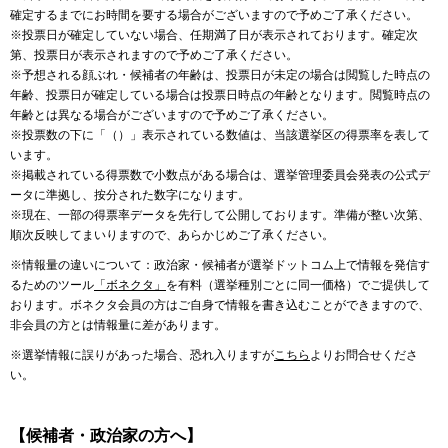
確定するまでにお時間を要する場合がございますので予めご了承ください。
※投票日が確定していない場合、任期満了日が表示されております。確定次
第、投票日が表示されますので予めご了承ください。
※予想される顔ぶれ・候補者の年齢は、投票日が未定の場合は閲覧した時点の
年齢、投票日が確定している場合は投票日時点の年齢となります。閲覧時点の
年齢とは異なる場合がございますので予めご了承ください。
※投票数の下に「（）」表示されている数値は、当該選挙区の得票率を表して
います。
※掲載されている得票数で小数点がある場合は、選挙管理委員会発表の公式デ
ータに準拠し、按分された数字になります。
※現在、一部の得票率データを先行して公開しております。準備が整い次第、
順次反映してまいりますので、あらかじめご了承ください。
※情報量の違いについて：政治家・候補者が選挙ドットコム上で情報を発信す
るためのツール
「ボネクタ」
を有料（選挙種別ごとに同一価格）でご提供して
おります。ボネクタ会員の方はご自身で情報を書き込むことができますので、
非会員の方とは情報量に差があります。
※選挙情報に誤りがあった場合、恐れ入りますが
こちら
よりお問合せくださ
い。
【候補者・政治家の方へ】