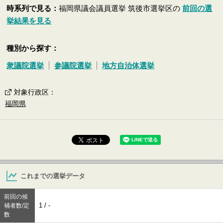
時系列で見る：
福岡県議会議員選挙 筑後市選挙区の
前回の選
挙結果を見る
種別から探す：
衆議院選挙
参議院選挙
地方自治体選挙
対象行政区
：
福岡県
これまでの選挙データ
前回の候
1 / -
補者数/定
数