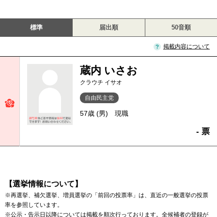
標準
届出順
50音順
掲載内容について
蔵内 いさお
クラウチ イサオ
自由民主党
57歳 (男)
現職
- 票
【選挙情報について】
※再選挙、補欠選挙、増員選挙の「前回の投票率」は、直近の一般選挙の投票
率を参照しています。
※公示・告示日以降については掲載を順次行っております。全候補者の登録が