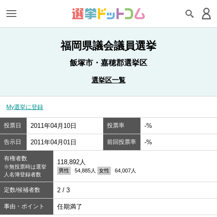
福岡県議会議員選挙
飯塚市・嘉穂郡選挙区
選挙区一覧
My選挙に登録
投票日
2011年04月10日
投票率
-%
告示日
2011年04月01日
前回投票率
-%
有権者数
118,892人
※無投票時は選挙
男性
54,885人
女性
64,007人
人名簿登録者数
定数/候補者数
2 / 3
事由・ポイント
任期満了