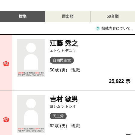
標準
届出順
50音順
掲載内容について
江藤 秀之
エトウ ヒデユキ
自由民主党
50歳 (男)
現職
25,922 票
吉村 敏男
ヨシムラ トシオ
民主党
62歳 (男)
現職