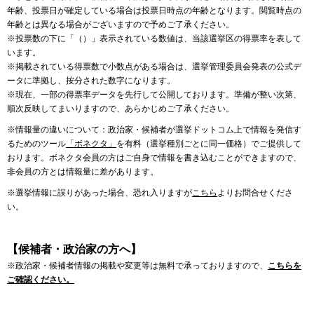
年齢、投票日が確定している場合は投票日時点の年齢となります。閲覧時点の
年齢とは異なる場合がございますので予めご了承ください。
※投票数の下に「（）」表示されている数値は、当該選挙区の得票率を表して
います。
※掲載されている得票数で小数点がある場合は、選挙管理委員会発表の公式デ
ータに準拠し、按分された数字になります。
※現在、一部の得票率データを先行して公開しております。準備が整い次第、
順次反映してまいりますので、あらかじめご了承ください。
※情報量の違いについて：政治家・候補者が選挙ドットコム上で情報を発信す
るためのツール
「ボネクタ」
を有料（選挙種別ごとに同一価格）でご提供して
おります。ボネクタ会員の方はご自身で情報を書き込むことができますので、
非会員の方とは情報量に差があります。
※選挙情報に誤りがあった場合、恐れ入りますが
こちら
よりお問合せくださ
い。
【候補者・政治家の方へ】
※政治家・候補者情報の掲載や変更等は無料で承っておりますので、
こちらを
ご確認ください。