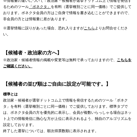
※情報量の違いについて：政治家・候補者が選挙ドットコム上で情報を発信す
るためのツール
「ボネクタ」
を有料（選挙種別ごとに同一価格）でご提供して
おります。ボネクタ会員の方はご自身で情報を書き込むことができますので、
非会員の方とは情報量に差があります。
※選挙情報に誤りがあった場合、恐れ入りますが
こちら
よりお問合せくださ
い。
【候補者・政治家の方へ】
※政治家・候補者情報の掲載や変更等は無料で承っておりますので、
こちらを
ご確認ください。
【候補者の並び順はご自由に設定が可能です。】
標準とは
政治家・候補者が選挙ドットコム上で情報を発信するためのツール「ボネク
タ」を有料（選挙種別ごとに同一価格）でご提供しております。標準タブで
は、ボネクタ会員の方を優先的に表示し、会員が複数いらっしゃる場合はネッ
ト上での情報発信に熱心な方が上位に表示されるよう、独自のアルゴリズムを
設定しております。
終了した選挙については、順次得票数順に表示されます。