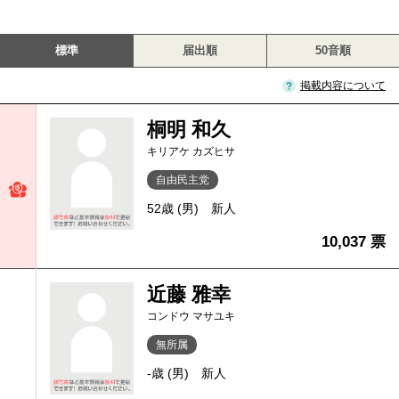
標準
届出順
50音順
掲載内容について
桐明 和久
キリアケ カズヒサ
自由民主党
52歳 (男)
新人
10,037 票
近藤 雅幸
コンドウ マサユキ
無所属
-歳 (男)
新人