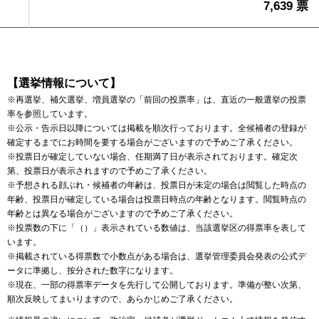
7,639 票
【選挙情報について】
※再選挙、補欠選挙、増員選挙の「前回の投票率」は、直近の一般選挙の投票
率を参照しています。
※公示・告示日以降については掲載を順次行っております。全候補者の登録が
確定するまでにお時間を要する場合がございますので予めご了承ください。
※投票日が確定していない場合、任期満了日が表示されております。確定次
第、投票日が表示されますので予めご了承ください。
※予想される顔ぶれ・候補者の年齢は、投票日が未定の場合は閲覧した時点の
年齢、投票日が確定している場合は投票日時点の年齢となります。閲覧時点の
年齢とは異なる場合がございますので予めご了承ください。
※投票数の下に「（）」表示されている数値は、当該選挙区の得票率を表して
います。
※掲載されている得票数で小数点がある場合は、選挙管理委員会発表の公式デ
ータに準拠し、按分された数字になります。
※現在、一部の得票率データを先行して公開しております。準備が整い次第、
順次反映してまいりますので、あらかじめご了承ください。