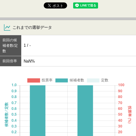
これまでの選挙データ
前回の候
1 / -
補者数/定
数
前回倍率
NaN%