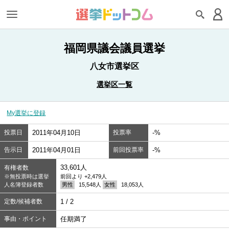
福岡県議会議員選挙
八女市選挙区
選挙区一覧
My選挙に登録
投票日
2011年04月10日
投票率
-%
告示日
2011年04月01日
前回投票率
-%
33,601人
有権者数
※無投票時は選挙
前回より +2,479人
人名簿登録者数
男性
15,548人
女性
18,053人
定数/候補者数
1 / 2
事由・ポイント
任期満了