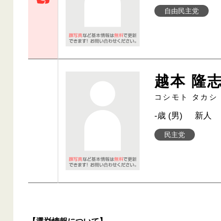
自由民主党
越本 隆
コシモト タカシ
-歳 (男)
新人
民主党