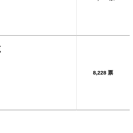
志
8,228 票