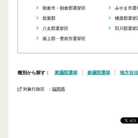
朝倉市・朝倉郡選挙区
みやま市選
筑紫郡
糟屋郡選挙
八女郡選挙区
田川郡選挙
築上郡・豊前市選挙区
種別から探す：
衆議院選挙
参議院選挙
地方自
対象行政区
：
福岡県