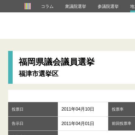
コラム
衆議院選挙
参議院選挙
地
福岡県議会議員選挙
福津市選挙区
2011年04月10日
投票日
投票率
2011年04月01日
告示日
前回投票率