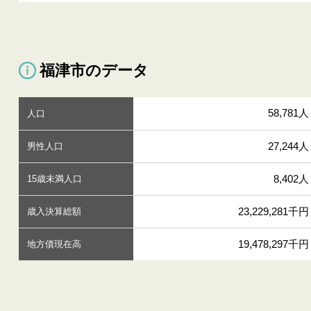
福津市のデータ
58,781人
人口
27,244人
男性人口
8,402人
15歳未満人口
23,229,281千円
歳入決算総額
19,478,297千円
地方債現在高