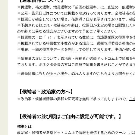
【選挙情報について】
※再選挙、補欠選挙、増員選挙の「前回の投票率」は、直近の一般選挙
※公示・告示日以降については掲載を順次行っております。全候補者の
※投票日が確定していない場合、任期満了日が表示されております。確
※予想される顔ぶれ・候補者の年齢は、投票日が未定の場合は閲覧した
の年齢とは異なる場合がございますので予めご了承ください。
※投票数の下に「（）」表示されている数値は、当該選挙区の得票率を
※掲載されている得票数で小数点がある場合は、選挙管理委員会発表の
※現在、一部の得票率データを先行して公開しております。準備が整い
※情報量の違いについて：政治家・候補者が選挙ドットコム上で情報を
ております。ボネクタ会員の方はご自身で情報を書き込むことができま
※選挙情報に誤りがあった場合、恐れ入りますが
こちら
よりお問合せく
【候補者・政治家の方へ】
※政治家・候補者情報の掲載や変更等は無料で承っておりますので、
こ
【候補者の並び順はご自由に設定が可能です。】
標準とは
政治家・候補者が選挙ドットコム上で情報を発信するためのツール「ボ