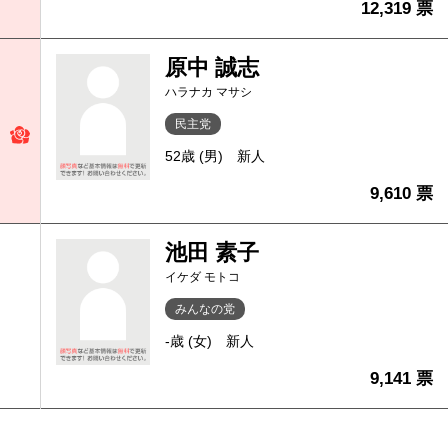
12,319 票
原中 誠志
ハラナカ マサシ
民主党
52歳 (男)
新人
9,610 票
池田 素子
イケダ モトコ
みんなの党
-歳 (女)
新人
9,141 票