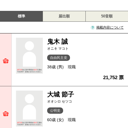
標準
届出順
50音順
掲載内容について
鬼木 誠
オニキ マコト
自由民主党
38歳 (男)
現職
21,752 票
大城 節子
オオシロ セツコ
公明党
60歳 (女)
現職