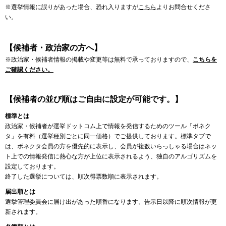
※選挙情報に誤りがあった場合、恐れ入りますが
こちら
よりお問合せくださ
い。
【候補者・政治家の方へ】
※政治家・候補者情報の掲載や変更等は無料で承っておりますので、
こちらを
ご確認ください。
【候補者の並び順はご自由に設定が可能です。】
標準とは
政治家・候補者が選挙ドットコム上で情報を発信するためのツール「ボネク
タ」を有料（選挙種別ごとに同一価格）でご提供しております。標準タブで
は、ボネクタ会員の方を優先的に表示し、会員が複数いらっしゃる場合はネッ
ト上での情報発信に熱心な方が上位に表示されるよう、独自のアルゴリズムを
設定しております。
終了した選挙については、順次得票数順に表示されます。
届出順とは
選挙管理委員会に届け出があった順番になります。告示日以降に順次情報が更
新されます。