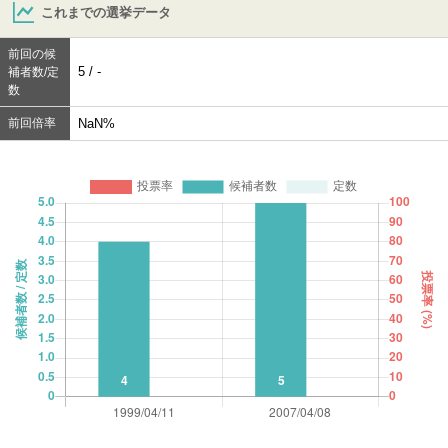
これまでの選挙データ
前回の候
5 / -
補者数/定
数
前回倍率
NaN%