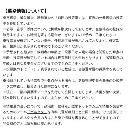
【選挙情報について】
※再選挙、補欠選挙、増員選挙の「前回の投票率」は、直近の一般選挙の投票
率を参照しています。
※公示・告示日以降については掲載を順次行っております。全候補者の登録が
確定するまでにお時間を要する場合がございますので予めご了承ください。
※投票日が確定していない場合、任期満了日が表示されております。確定次
第、投票日が表示されますので予めご了承ください。
※予想される顔ぶれ・候補者の年齢は、投票日が未定の場合は閲覧した時点の
年齢、投票日が確定している場合は投票日時点の年齢となります。閲覧時点の
年齢とは異なる場合がございますので予めご了承ください。
※投票数の下に「（）」表示されている数値は、当該選挙区の得票率を表して
います。
※掲載されている得票数で小数点がある場合は、選挙管理委員会発表の公式デ
ータに準拠し、按分された数字になります。
※現在、一部の得票率データを先行して公開しております。準備が整い次第、
順次反映してまいりますので、あらかじめご了承ください。
※情報量の違いについて：政治家・候補者が選挙ドットコム上で情報を発信す
るためのツール
「ボネクタ」
を有料（選挙種別ごとに同一価格）でご提供して
おります。ボネクタ会員の方はご自身で情報を書き込むことができますので、
非会員の方とは情報量に差があります。