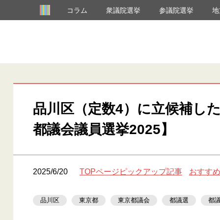
コラム
衆議院選挙
参議院選挙
地
品川区（定数4）に立候補した
都議会議員選挙2025】
2025/6/20
TOPページピックアップ記事
おすす
品川区
東京都
東京都議会
都議選
都議