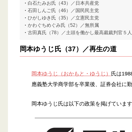
白石たみお氏（43）／日本共産党
石田しんご氏（46）／国民民主党
ひがしゆき氏（35）／立憲民主党
かわぐちめぐみ氏（52）／無所属
古田真氏（78）／土頭を働かし最高裁裁判官５
岡本ゆうじ氏（37）／再生の道
岡本ゆうじ（おかもと・ゆうじ）
氏は19
應義塾大学商学部を卒業後、証券会社に
岡本ゆうじ氏は以下の政策を掲げていま