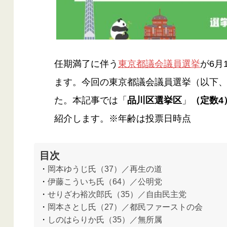
任期満了に伴う
東京都議会議員選挙
が6月
ます。今回の東京都議会議員選挙（以下、都
た。本記事では「
品川区選挙区
」
（定数4
紹介します。※年齢は投票日時点
目次
岡本ゆうじ氏（37）／再生の道
伊藤こういち氏（64）／公明党
せりざわ裕次郎氏（35）／自由民主党
岡本さとし氏（27）／都民ファーストの会
しのはらりか氏（35）／無所属