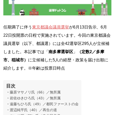
任期満了に伴う
東京都議会議員選挙
が6月13日告示、6月
22日投開票の日程で実施されています。今回の東京都議会
議員選挙（以下、都議選）には全42選挙区295人が立候補
しました。本記事では「
南多摩選挙区
」
（定数2／多摩
市、稲城市）
に立候補した5人の経歴・政策を届け出順に
紹介します。※年齢は投票日時点
目次
藤原マサノリ氏（66）／無所属
岩佐ゆきひろ氏（43）／無所属
遠藤ちひろ氏（49）／都民ファーストの会
渡辺純平氏（40）／再生の道