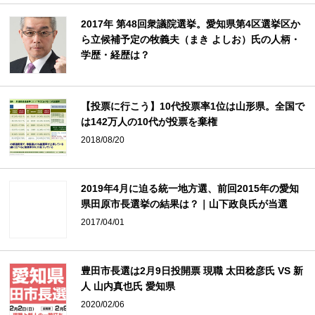
2017年 第48回衆議院選挙。愛知県第4区選挙区か
ら立候補予定の牧義夫（まき よしお）氏の人柄・
学歴・経歴は？
【投票に行こう】10代投票率1位は山形県。全国で
は142万人の10代が投票を棄権
2018/08/20
2019年4月に迫る統一地方選、前回2015年の愛知
県田原市長選挙の結果は？｜山下政良氏が当選
2017/04/01
豊田市長選は2月9日投開票 現職 太田稔彦氏 VS 新
人 山内真也氏 愛知県
2020/02/06