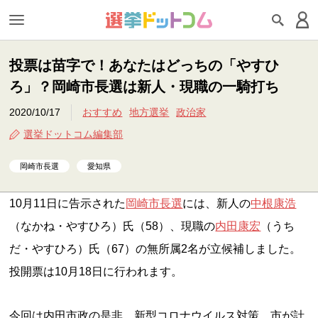
投票は苗字で！あなたはどっちの「やすひ
ろ」？岡崎市長選は新人・現職の一騎打ち
2020/10/17
おすすめ
地方選挙
政治家
選挙ドットコム編集部
岡崎市長選
愛知県
10月11日に告示された
岡崎市長選
には、新人の
中根康浩
（なかね・やすひろ）氏（58）、現職の
内田康宏
（うち
だ・やすひろ）氏（67）の無所属2名が立候補しました。
投開票は10月18日に行われます。
今回は内田市政の是非、新型コロナウイルス対策、市が計