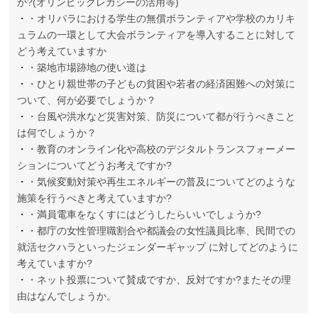
か?(オリンピックレガシーの活用等)
・オリパラにおける学生の無償ボランティアや学校のカリキ
ュラムの一環として大会ボランティアを導入することに対して
どう考えていますか
・築地市場跡地の使い道は
・ひとり親世帯の子どもの貧困や若者の経済困難への対策に
ついて、何が必要でしょうか？
・台風や洪水など災害対策、防災について都が行うべきこと
は何でしょうか？
・教育のオンライン化や高校のデジタルトランスフォーメー
ションについてどうお考えですか?
・気候変動対策や再生エネルギーの普及についてどのような
施策を行うべきと考えていますか?
・満員電車をなくすにはどうしたらいいでしょうか?
・都庁の女性管理職割合や都議会の女性議員比率、民間での
就活セクハラといったジェンダーギャップ に対してどのように
考えていますか?
・ネット投票について賛成ですか、反対ですか?またその理
由はなんでしょうか。