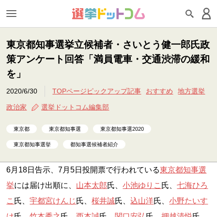
東京都知事選挙立候補者・さいとう健一郎氏政
策アンケート回答「満員電車・交通渋滞の緩和
を」
2020/6/30
TOPページピックアップ記事
おすすめ
地方選挙
政治家
選挙ドットコム編集部
東京都
東京都知事選
東京都知事選2020
東京都知事選挙
都知事選候補者紹介
6月18日告示、7月5日投開票で行われている
東京都知事選
挙
には届け出順に、
山本太郎
氏、
小池ゆりこ
氏、
七海ひろ
こ
氏、
宇都宮けんじ
氏、
桜井誠
氏、
込山洋
氏、
小野たいす
け
氏、
竹本秀之
氏、
西本誠
氏、
関口安弘
氏、
押越清悦
氏、