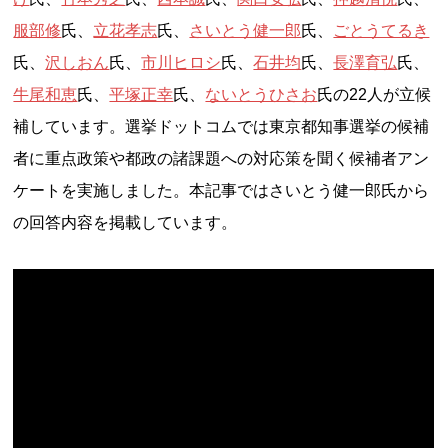
服部修
氏、
立花孝志
氏、
さいとう健一郎
氏、
ごとうてるき
氏、
沢しおん
氏、
市川ヒロシ
氏、
石井均
氏、
長澤育弘
氏、
牛尾和恵
氏、
平塚正幸
氏、
ないとうひさお
氏の22人が立候
補しています。選挙ドットコムでは東京都知事選挙の候補
者に重点政策や都政の諸課題への対応策を聞く候補者アン
ケートを実施しました。本記事ではさいとう健一郎氏から
の回答内容を掲載しています。