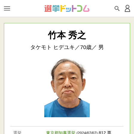
竹本 秀之
タケモト ヒデユキ／70歳／ 男
選挙
東京都知事選挙
812 票
(2024/07/07)