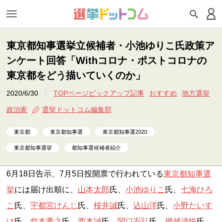
東京都知事選挙立候補者・小池ゆりこ氏政策ア
ンケート回答「Withコロナ・ポストコロナの
東京都をどう描いていくのか」
2020/6/30
TOPページピックアップ記事
おすすめ
地方選挙
政治家
選挙ドットコム編集部
東京都
東京都知事選
東京都知事選2020
東京都知事選挙
都知事選候補者紹介
6月18日告示、7月5日投開票で行われている
東京都知事選
挙
には届け出順に、
山本太郎
氏、
小池ゆりこ
氏、
七海ひろ
こ
氏、
宇都宮けんじ
氏、
桜井誠
氏、
込山洋
氏、
小野たいす
け
氏、
竹本秀之
氏、
西本誠
氏、
関口安弘
氏、
押越清悦
氏、