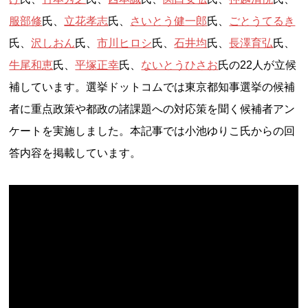
服部修
氏、
立花孝志
氏、
さいとう健一郎
氏、
ごとうてるき
氏、
沢しおん
氏、
市川ヒロシ
氏、
石井均
氏、
長澤育弘
氏、
牛尾和恵
氏、
平塚正幸
氏、
ないとうひさお
氏の22人が立候
補しています。選挙ドットコムでは東京都知事選挙の候補
者に重点政策や都政の諸課題への対応策を聞く候補者アン
ケートを実施しました。本記事では小池ゆりこ氏からの回
答内容を掲載しています。