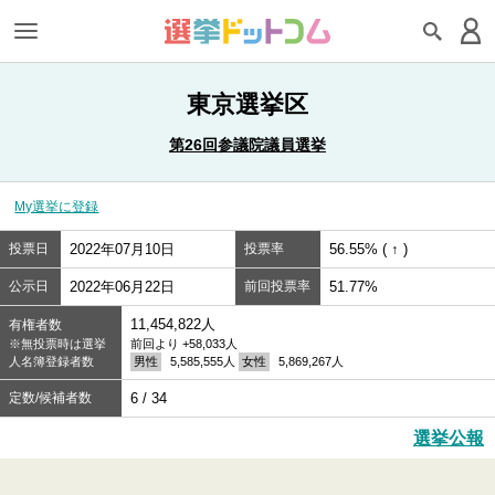
東京選挙区
第26回参議院議員選挙
My選挙に登録
投票日
2022年07月10日
投票率
56.55% ( ↑ )
公示日
2022年06月22日
前回投票率
51.77%
11,454,822人
有権者数
※無投票時は選挙
前回より +58,033人
人名簿登録者数
男性
5,585,555人
女性
5,869,267人
定数/候補者数
6 / 34
選挙公報