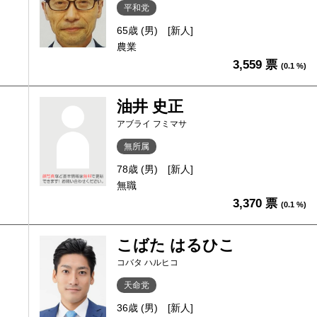
平和党
65歳 (男)
[新人]
農業
3,559 票
(0.1 %)
油井 史正
アブライ フミマサ
無所属
78歳 (男)
[新人]
無職
3,370 票
(0.1 %)
こばた はるひこ
コバタ ハルヒコ
天命党
36歳 (男)
[新人]