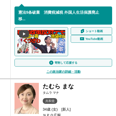
憲法9条破棄 消費税減税 外国人生活保護廃止
移...
ショート動画
YouTube動画
寄附して応援する
この政治家の詳細・活動
たむら まな
タムラ マナ
共和党
34歳 (女)
[新人]
ＮＰＯ広報