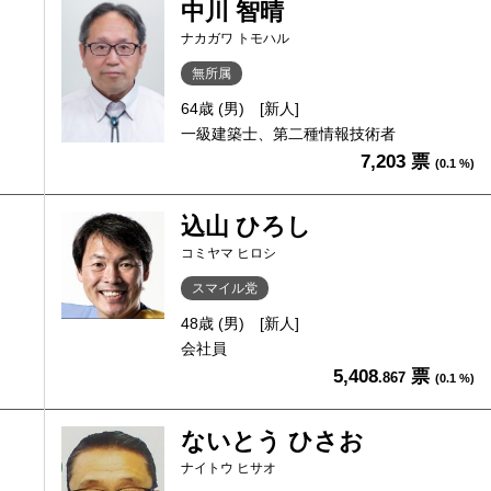
中川 智晴
ナカガワ トモハル
無所属
64歳 (男)
[新人]
一級建築士、第二種情報技術者
7,203 票
(0.1 %)
込山 ひろし
コミヤマ ヒロシ
スマイル党
48歳 (男)
[新人]
会社員
5,408
票
.867
(0.1 %)
ないとう ひさお
ナイトウ ヒサオ