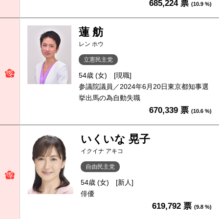
685,224 票
(10.9 %)
蓮 舫
レン ホウ
立憲民主党
54歳 (女)
[現職]
参議院議員／2024年6月20日東京都知事選
挙出馬の為自動失職
670,339 票
(10.6 %)
いくいな 晃子
イクイナ アキコ
自由民主党
54歳 (女)
[新人]
俳優
619,792 票
(9.8 %)