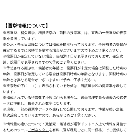
【選挙情報について】
※再選挙、補欠選挙、増員選挙の「前回の投票率」は、直近の一般選挙の投票
率を参照しています。
※公示・告示日以降については掲載を順次行っております。全候補者の登録が
確定するまでにお時間を要する場合がございますので予めご了承ください。
※投票日が確定していない場合、任期満了日が表示されております。確定次
第、投票日が表示されますので予めご了承ください。
※予想される顔ぶれ・候補者の年齢は、投票日が未定の場合は閲覧した時点の
年齢、投票日が確定している場合は投票日時点の年齢となります。閲覧時点の
年齢とは異なる場合がございますので予めご了承ください。
※投票数の下に「（）」表示されている数値は、当該選挙区の得票率を表して
います。
※掲載されている得票数で小数点がある場合は、選挙管理委員会発表の公式デ
ータに準拠し、按分された数字になります。
※現在、一部の得票率データを先行して公開しております。準備が整い次第、
順次反映してまいりますので、あらかじめご了承ください。
※情報量の違いについて：政治家・候補者が選挙ドットコム上で情報を発信す
るためのツール
「ボネクタ」
を有料（選挙種別ごとに同一価格）でご提供して