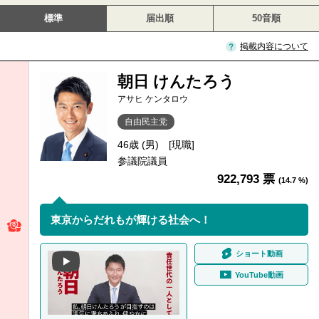
標準
届出順
50音順
掲載内容について
朝日 けんたろう
アサヒ ケンタロウ
自由民主党
46歳 (男)
[現職]
参議院議員
922,793 票
(14.7 %)
東京からだれもが輝ける社会へ！
ショート動画
YouTube動画