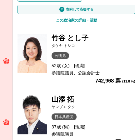
寄附して応援する
この政治家の詳細・活動
竹谷 とし子
タケヤ トシコ
公明党
52歳 (女)
[現職]
参議院議員、公認会計士
742,968 票
(11.8 %)
山添 拓
ヤマゾエ タク
日本共産党
37歳 (男)
[現職]
参議院議員