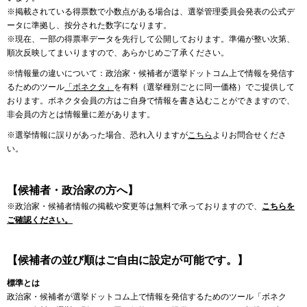
※掲載されている得票数で小数点がある場合は、選挙管理委員会発表の公式デ
ータに準拠し、按分された数字になります。
※現在、一部の得票率データを先行して公開しております。準備が整い次第、
順次反映してまいりますので、あらかじめご了承ください。
※情報量の違いについて：政治家・候補者が選挙ドットコム上で情報を発信す
るためのツール
「ボネクタ」
を有料（選挙種別ごとに同一価格）でご提供して
おります。ボネクタ会員の方はご自身で情報を書き込むことができますので、
非会員の方とは情報量に差があります。
※選挙情報に誤りがあった場合、恐れ入りますが
こちら
よりお問合せくださ
い。
【候補者・政治家の方へ】
※政治家・候補者情報の掲載や変更等は無料で承っておりますので、
こちらを
ご確認ください。
【候補者の並び順はご自由に設定が可能です。】
標準とは
政治家・候補者が選挙ドットコム上で情報を発信するためのツール「ボネク