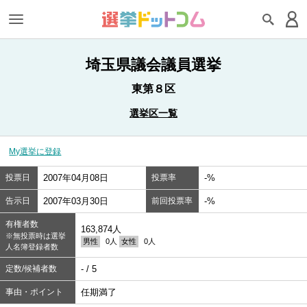
埼玉県議会議員選挙
東第８区
選挙区一覧
My選挙に登録
投票日
2007年04月08日
投票率
-%
告示日
2007年03月30日
前回投票率
-%
有権者数
163,874人
※無投票時は選挙
男性
0人
女性
0人
人名簿登録者数
定数/候補者数
- / 5
事由・ポイント
任期満了