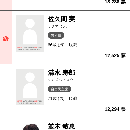
18,288 票
佐久間 実
サクマ ミノル
無所属
66歳 (男)
現職
12,525 票
清水 寿郎
シミズ ジュロウ
自由民主党
71歳 (男)
現職
12,294 票
並木 敏恵