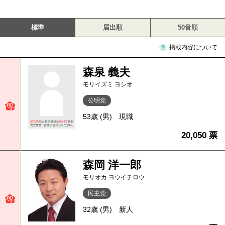
標準
届出順
50音順
掲載内容について
森泉 義夫
モリイズミ ヨシオ
公明党
53歳 (男)
現職
20,050 票
森岡 洋一郎
モリオカ ヨウイチロウ
民主党
32歳 (男)
新人