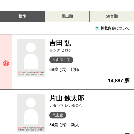
標準
届出順
50音順
掲載内容について
吉田 弘
ヨシダ ヒロシ
自由民主党
69歳 (男)
現職
14,887 票
片山 錬太郎
カタヤマ レンタロウ
民主党
34歳 (男)
新人