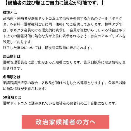
【候補者の並び順はご自由に設定が可能です。】
標準とは
政治家・候補者が選挙ドットコム上で情報を発信するためのツール「ボネク
タ」を有料（選挙種別ごとに同一価格）でご提供しております。標準タブで
は、ボネクタ会員の方を優先的に表示し、会員が複数いらっしゃる場合はネッ
ト上での情報発信に熱心な方が上位に表示されるよう、独自のアルゴリズムを
設定しております。
終了した選挙については、順次得票数順に表示されます。
届出順とは
選挙管理委員会に届け出があった順番になります。告示日以降に順次情報が更
新されます。
名簿順とは
衆議院議員選挙の場合、各政党が届け出をした名簿順となります。公示日以降
に順次情報が更新されます。
50音順とは
選挙ドットコムに登録されている候補者のお名前の五十音順になります。