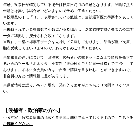
年齢、投票日が確定している場合は投票日時点の年齢となります。閲覧時点の
年齢とは異なる場合がございますので予めご了承ください。
※投票数の下に「（）」表示されている数値は、当該選挙区の得票率を表して
います。
※掲載されている得票数で小数点がある場合は、選挙管理委員会発表の公式デ
ータに準拠し、按分された数字になります。
※現在、一部の得票率データを先行して公開しております。準備が整い次第、
順次反映してまいりますので、あらかじめご了承ください。
※情報量の違いについて：政治家・候補者が選挙ドットコム上で情報を発信す
るためのツール
「ボネクタ」
を有料（選挙種別ごとに同一価格）でご提供して
おります。ボネクタ会員の方はご自身で情報を書き込むことができますので、
非会員の方とは情報量に差があります。
※選挙情報に誤りがあった場合、恐れ入りますが
こちら
よりお問合せくださ
い。
【候補者・政治家の方へ】
※政治家・候補者情報の掲載や変更等は無料で承っておりますので、
こちらを
ご確認ください。