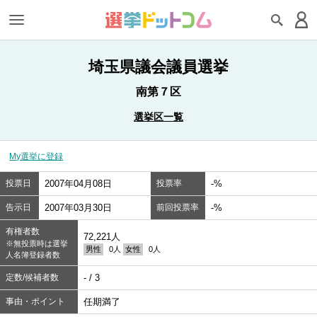
埼玉県議会議員選挙
南第７区
選挙区一覧
My選挙に登録
投票日
2007年04月08日
投票率
-%
告示日
2007年03月30日
前回投票率
-%
有権者数
72,221人
※無投票時は選挙
男性
0人
女性
0人
人名簿登録者数
定数/候補者数
- / 3
事由・ポイント
任期満了