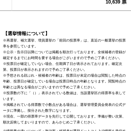
10,639 票
【選挙情報について】
※再選挙、補欠選挙、増員選挙の「前回の投票率」は、直近の一般選挙の投票
率を参照しています。
※公示・告示日以降については掲載を順次行っております。全候補者の登録が
確定するまでにお時間を要する場合がございますので予めご了承ください。
※投票日が確定していない場合、任期満了日が表示されております。確定次
第、投票日が表示されますので予めご了承ください。
※予想される顔ぶれ・候補者の年齢は、投票日が未定の場合は閲覧した時点の
年齢、投票日が確定している場合は投票日時点の年齢となります。閲覧時点の
年齢とは異なる場合がございますので予めご了承ください。
※投票数の下に「（）」表示されている数値は、当該選挙区の得票率を表して
います。
※掲載されている得票数で小数点がある場合は、選挙管理委員会発表の公式デ
ータに準拠し、按分された数字になります。
※現在、一部の得票率データを先行して公開しております。準備が整い次第、
順次反映してまいりますので、あらかじめご了承ください。