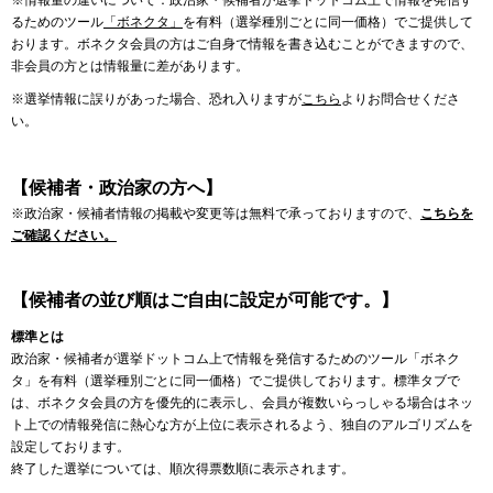
※情報量の違いについて：政治家・候補者が選挙ドットコム上で情報を発信す
るためのツール
「ボネクタ」
を有料（選挙種別ごとに同一価格）でご提供して
おります。ボネクタ会員の方はご自身で情報を書き込むことができますので、
非会員の方とは情報量に差があります。
※選挙情報に誤りがあった場合、恐れ入りますが
こちら
よりお問合せくださ
い。
【候補者・政治家の方へ】
※政治家・候補者情報の掲載や変更等は無料で承っておりますので、
こちらを
ご確認ください。
【候補者の並び順はご自由に設定が可能です。】
標準とは
政治家・候補者が選挙ドットコム上で情報を発信するためのツール「ボネク
タ」を有料（選挙種別ごとに同一価格）でご提供しております。標準タブで
は、ボネクタ会員の方を優先的に表示し、会員が複数いらっしゃる場合はネッ
ト上での情報発信に熱心な方が上位に表示されるよう、独自のアルゴリズムを
設定しております。
終了した選挙については、順次得票数順に表示されます。