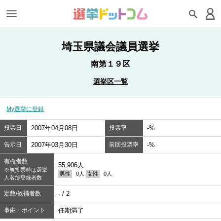
埼玉県議会議員選挙
南第１９区
選挙区一覧
My選挙に登録
投票日
2007年04月08日
投票率
-%
告示日
2007年03月30日
前回投票率
-%
有権者数
55,906人
※無投票時は選挙
男性
0人
女性
0人
人名簿登録者数
定数/候補者数
- / 2
事由・ポイント
任期満了