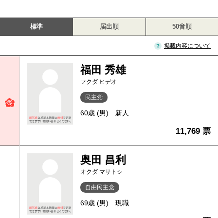
標準
届出順
50音順
掲載内容について
福田 秀雄
フクダ ヒデオ
民主党
60歳 (男)
新人
11,769 票
奥田 昌利
オクダ マサトシ
自由民主党
69歳 (男)
現職