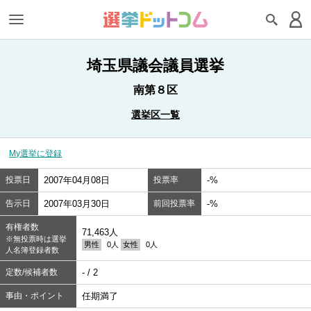
埼玉県議会議員選挙
南第８区
選挙区一覧
My選挙に登録
投票日
2007年04月08日
投票率
-%
告示日
2007年03月30日
前回投票率
-%
有権者数
71,463人
※無投票時は選挙
男性
0人
女性
0人
人名簿登録者数
定数/候補者数
- / 2
事由・ポイント
任期満了