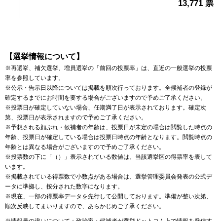
13,771 票
【選挙情報について】
※再選挙、補欠選挙、増員選挙の「前回の投票率」は、直近の一般選挙の投票
率を参照しています。
※公示・告示日以降については掲載を順次行っております。全候補者の登録が
確定するまでにお時間を要する場合がございますので予めご了承ください。
※投票日が確定していない場合、任期満了日が表示されております。確定次
第、投票日が表示されますので予めご了承ください。
※予想される顔ぶれ・候補者の年齢は、投票日が未定の場合は閲覧した時点の
年齢、投票日が確定している場合は投票日時点の年齢となります。閲覧時点の
年齢とは異なる場合がございますので予めご了承ください。
※投票数の下に「（）」表示されている数値は、当該選挙区の得票率を表して
います。
※掲載されている得票数で小数点がある場合は、選挙管理委員会発表の公式デ
ータに準拠し、按分された数字になります。
※現在、一部の得票率データを先行して公開しております。準備が整い次第、
順次反映してまいりますので、あらかじめご了承ください。