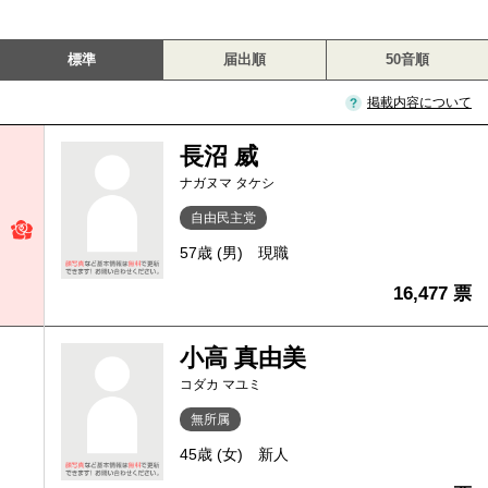
標準
届出順
50音順
掲載内容について
長沼 威
ナガヌマ タケシ
自由民主党
57歳 (男)
現職
16,477 票
小高 真由美
コダカ マユミ
無所属
45歳 (女)
新人