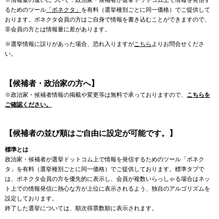
※情報量の違いについて：政治家・候補者が選挙ドットコム上で情報を発信す
るためのツール
「ボネクタ」
を有料（選挙種別ごとに同一価格）でご提供して
おります。ボネクタ会員の方はご自身で情報を書き込むことができますので、
非会員の方とは情報量に差があります。
※選挙情報に誤りがあった場合、恐れ入りますが
こちら
よりお問合せくださ
い。
【候補者・政治家の方へ】
※政治家・候補者情報の掲載や変更等は無料で承っておりますので、
こちらを
ご確認ください。
【候補者の並び順はご自由に設定が可能です。】
標準とは
政治家・候補者が選挙ドットコム上で情報を発信するためのツール「ボネク
タ」を有料（選挙種別ごとに同一価格）でご提供しております。標準タブで
は、ボネクタ会員の方を優先的に表示し、会員が複数いらっしゃる場合はネッ
ト上での情報発信に熱心な方が上位に表示されるよう、独自のアルゴリズムを
設定しております。
終了した選挙については、順次得票数順に表示されます。