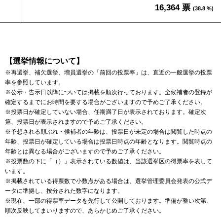
16,364 票
(38.8 %)
【選挙情報について】
※再選挙、補欠選挙、増員選挙の「前回の投票率」は、直近の一般選挙の投票
率を参照しています。
※公示・告示日以降については掲載を順次行っております。全候補者の登録が
確定するまでにお時間を要する場合がございますので予めご了承ください。
※投票日が確定していない場合、任期満了日が表示されております。確定次
第、投票日が表示されますので予めご了承ください。
※予想される顔ぶれ・候補者の年齢は、投票日が未定の場合は閲覧した時点の
年齢、投票日が確定している場合は投票日時点の年齢となります。閲覧時点の
年齢とは異なる場合がございますので予めご了承ください。
※投票数の下に「（）」表示されている数値は、当該選挙区の得票率を表して
います。
※掲載されている得票数で小数点がある場合は、選挙管理委員会発表の公式デ
ータに準拠し、按分された数字になります。
※現在、一部の得票率データを先行して公開しております。準備が整い次第、
順次反映してまいりますので、あらかじめご了承ください。