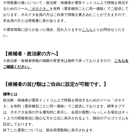
※情報量の違いについて：政治家・候補者が選挙ドットコム上で情報を発信す
るためのツール
「ボネクタ」
を有料（選挙種別ごとに同一価格）でご提供して
おります。ボネクタ会員の方はご自身で情報を書き込むことができますので、
非会員の方とは情報量に差があります。
※選挙情報に誤りがあった場合、恐れ入りますが
こちら
よりお問合せくださ
い。
【候補者・政治家の方へ】
※政治家・候補者情報の掲載や変更等は無料で承っておりますので、
こちらを
ご確認ください。
【候補者の並び順はご自由に設定が可能です。】
標準とは
政治家・候補者が選挙ドットコム上で情報を発信するためのツール「ボネク
タ」を有料（選挙種別ごとに同一価格）でご提供しております。標準タブで
は、ボネクタ会員の方を優先的に表示し、会員が複数いらっしゃる場合はネッ
ト上での情報発信に熱心な方が上位に表示されるよう、独自のアルゴリズムを
設定しております。
終了した選挙については、順次得票数順に表示されます。