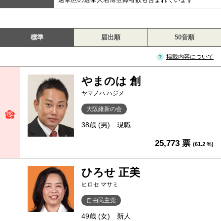
標準
届出順
50音順
掲載内容について
やまのは 創
ヤマノハ ハジメ
大阪維新の会
38歳 (男)
現職
25,773 票
(61.2 %)
ひろせ 正美
ヒロセ マサミ
自由民主党
49歳 (女)
新人