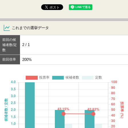
これまでの選挙データ
前回の候
2 / 1
補者数/定
数
前回倍率
200%