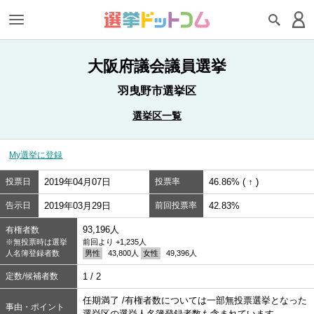
大阪府議会議員選挙
羽曳野市選挙区
選挙区一覧
My選挙に登録
投票日
2019年04月07日
投票率
46.86% ( ↑ )
告示日
2019年03月29日
前回投票率
42.83%
93,196人
有権者数
※無投票時は選挙
前回より +1,235人
人名簿登録者数
男性
43,800人
女性
49,396人
定数/候補者数
1 / 2
任期満了 /有権者数については一部無投票選挙となった
事由・ポイント
選挙区の選挙人名簿登録者数も含まれています