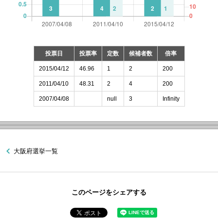
投票日
投票率
定数
候補者数
倍率
2015/04/12
46.96
1
2
200
2011/04/10
48.31
2
4
200
2007/04/08
null
3
Infinity
大阪府選挙一覧
このページをシェアする