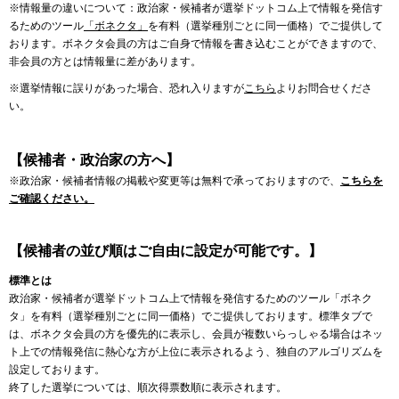
※情報量の違いについて：政治家・候補者が選挙ドットコム上で情報を発信す
るためのツール
「ボネクタ」
を有料（選挙種別ごとに同一価格）でご提供して
おります。ボネクタ会員の方はご自身で情報を書き込むことができますので、
非会員の方とは情報量に差があります。
※選挙情報に誤りがあった場合、恐れ入りますが
こちら
よりお問合せくださ
い。
【候補者・政治家の方へ】
※政治家・候補者情報の掲載や変更等は無料で承っておりますので、
こちらを
ご確認ください。
【候補者の並び順はご自由に設定が可能です。】
標準とは
政治家・候補者が選挙ドットコム上で情報を発信するためのツール「ボネク
タ」を有料（選挙種別ごとに同一価格）でご提供しております。標準タブで
は、ボネクタ会員の方を優先的に表示し、会員が複数いらっしゃる場合はネッ
ト上での情報発信に熱心な方が上位に表示されるよう、独自のアルゴリズムを
設定しております。
終了した選挙については、順次得票数順に表示されます。