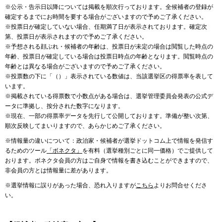
※公示・告示日以降については掲載を順次行っております。全候補者の登録が
確定するまでにお時間を要する場合がございますので予めご了承ください。
※投票日が確定していない場合、任期満了日が表示されております。確定次
第、投票日が表示されますので予めご了承ください。
※予想される顔ぶれ・候補者の年齢は、投票日が未定の場合は閲覧した時点の
年齢、投票日が確定している場合は投票日時点の年齢となります。閲覧時点の
年齢とは異なる場合がございますので予めご了承ください。
※投票数の下に「（）」表示されている数値は、当該選挙区の得票率を表して
います。
※掲載されている得票数で小数点がある場合は、選挙管理委員会発表の公式デ
ータに準拠し、按分された数字になります。
※現在、一部の得票率データを先行して公開しております。準備が整い次第、
順次反映してまいりますので、あらかじめご了承ください。
※情報量の違いについて：政治家・候補者が選挙ドットコム上で情報を発信す
るためのツール
「ボネクタ」
を有料（選挙種別ごとに同一価格）でご提供して
おります。ボネクタ会員の方はご自身で情報を書き込むことができますので、
非会員の方とは情報量に差があります。
※選挙情報に誤りがあった場合、恐れ入りますが
こちら
よりお問合せくださ
い。