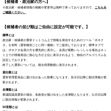
【候補者・政治家の方へ】
※政治家・候補者情報の掲載や変更等は無料で承っておりますので、
こちらを
ご確認ください。
【候補者の並び順はご自由に設定が可能です。】
標準とは
政治家・候補者が選挙ドットコム上で情報を発信するためのツール「ボネク
タ」を有料（選挙種別ごとに同一価格）でご提供しております。標準タブで
は、ボネクタ会員の方を優先的に表示し、会員が複数いらっしゃる場合はネッ
ト上での情報発信に熱心な方が上位に表示されるよう、独自のアルゴリズムを
設定しております。
終了した選挙については、順次得票数順に表示されます。
届出順とは
選挙管理委員会に届け出があった順番になります。告示日以降に順次情報が更
新されます。
名簿順とは
衆議院議員選挙の場合、各政党が届け出をした名簿順となります。公示日以降
に順次情報が更新されます。
50音順とは