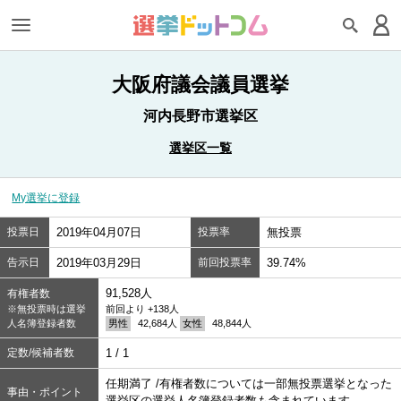
大阪府議会議員選挙
河内長野市選挙区
選挙区一覧
My選挙に登録
投票日
2019年04月07日
投票率
無投票
告示日
2019年03月29日
前回投票率
39.74%
91,528人
有権者数
※無投票時は選挙
前回より +138人
人名簿登録者数
男性
42,684人
女性
48,844人
定数/候補者数
1 / 1
任期満了 /有権者数については一部無投票選挙となった
事由・ポイント
選挙区の選挙人名簿登録者数も含まれています