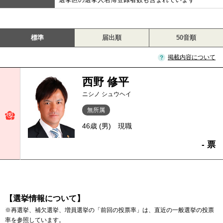
標準
届出順
50音順
掲載内容について
西野 修平
ニシノ シュウヘイ
無所属
46歳 (男)
現職
- 票
【選挙情報について】
※再選挙、補欠選挙、増員選挙の「前回の投票率」は、直近の一般選挙の投票
率を参照しています。