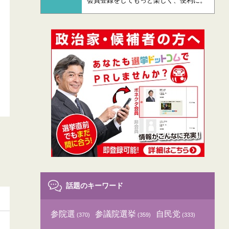
会員登録をしてもっと楽しく、便利に。
話題のキーワード
参院選
参議院選挙
自民党
(370)
(359)
(333)