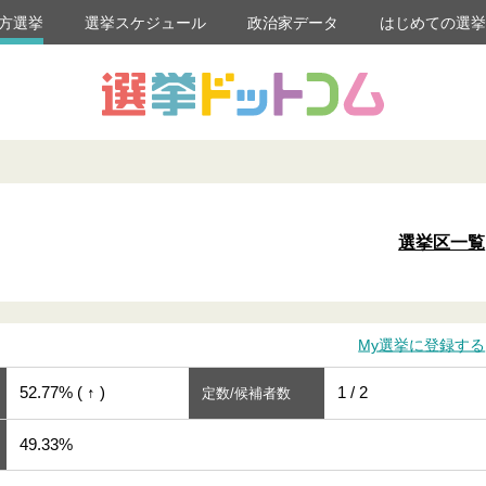
方選挙
選挙スケジュール
政治家データ
はじめての選
選挙区一覧
My選挙に登録する
52.77% ( ↑ )
1 / 2
定数/候補者数
49.33%