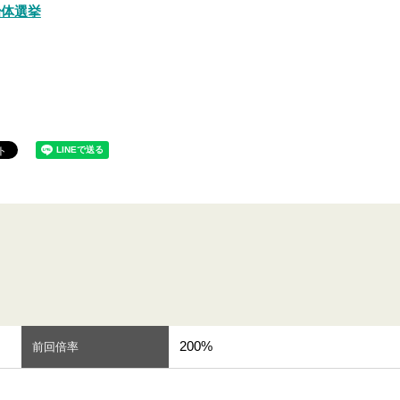
治体選挙
200%
前回倍率