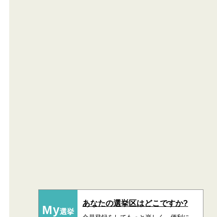
あなたの選挙区はどこですか?
My
選挙