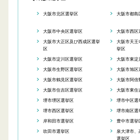
大阪市北区選挙区
大阪市都島
大阪市中央区選挙区
大阪市西区
大阪市大正区及び西成区選挙
大阪市天王
区
挙区
大阪市淀川区選挙区
大阪市東淀
大阪市生野区選挙区
大阪市旭区
大阪市鶴見区選挙区
大阪市阿倍
大阪市住吉区選挙区
大阪市東住
堺市堺区選挙区
堺市中区選
堺市西区選挙区
堺市南区選
岸和田市選挙区
豊中市選挙
吹田市選挙区
泉大津市、
選挙区