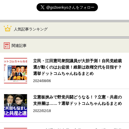
人気記事ランキング
関連記事
立民・江田憲司衆院議員が大胆予測！自民党総裁
選が動くのはお盆後！維新は政権交代を目指す？
選挙ドットコムちゃんねるまとめ
2024/08/06
立憲板挟みで野党共闘どうなる！？立憲・共産の
支持層は……？選挙ドットコムちゃんねるまとめ
2022/02/18