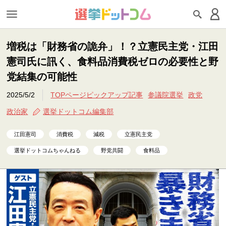
増税は「財務省の詭弁」！？立憲民主党・江田
憲司氏に訊く、食料品消費税ゼロの必要性と野
党結集の可能性
2025/5/2
TOPページピックアップ記事
参議院選挙
政党
政治家
選挙ドットコム編集部
江田憲司
消費税
減税
立憲民主党
選挙ドットコムちゃんねる
野党共闘
食料品