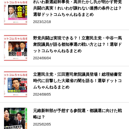
れいわ新選組幹事長・高井たかし氏が明かす野党
共闘の真実！れいわが譲れない連携の条件とは？
選挙ドットコムちゃんねるまとめ
2023/12/18
野党共闘は実現できる？！立憲民主党・中谷一馬
衆院議員が語る都知事選の戦い方とは？！選挙ド
ットコムちゃんねるまとめ
2024/06/04
立憲民主党・江田憲司衆院議員登場！総理秘書官
時代に目撃した大蔵省の闇を語る！選挙ドットコ
ムちゃんねるまとめ
2024/08/05
元維新幹部が予想する参院選・都議選に向けた戦
略は？
2025/02/05