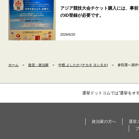
アジア競技大会チケット購入には、事前
のID登録が必要です。
2026/6/20
ホーム
＞
政党・政治家
＞
中根 よしたか (ナカネ ヨシタカ)
＞
参院選へ酒井
選挙ドットコムでは”選挙をオ
政治家の方へ
選挙