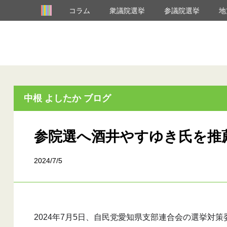
コラム
衆議院選挙
参議院選挙
地
中根 よしたか ブログ
参院選へ酒井やすゆき氏を推
2024/7/5
2024年7月5日、自民党愛知県支部連合会の選挙対