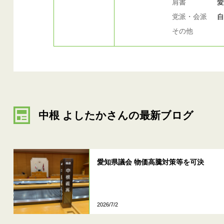
肩書
党派・会派
その他
中根 よしたかさんの最新ブログ
愛知県議会 物価高騰対策等を可決
2026/7/2