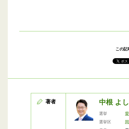
この記
中根 よ
著者
選挙
選挙区