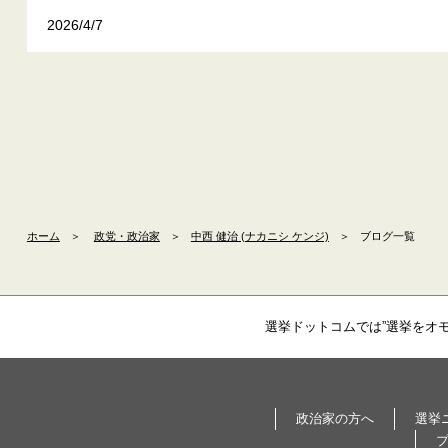
2026/4/7
ホーム
＞
政党・政治家
＞
中西 健治 (ナカニシ ケンジ)
＞
ブログ一覧
選挙ドットコムでは”選挙をオ
政治家の方へ
選挙