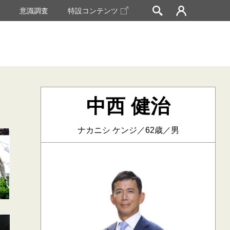
挙
意識調査
特設コンテンツ
中西 健治
ナカニシ ケンジ／62歳／男