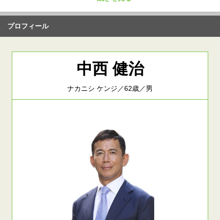
プロフィール
中西 健治
ナカニシ ケンジ／62歳／男