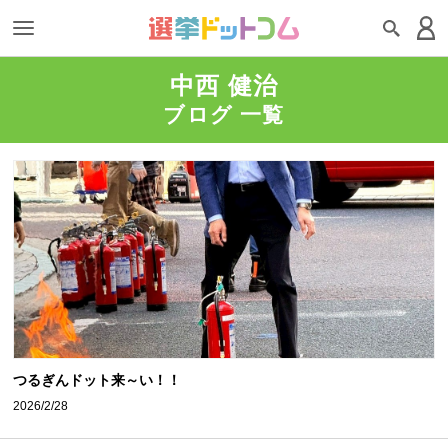
中西 健治
ブログ 一覧
つるぎんドット来～い！！
2026/2/28