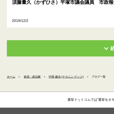
須藤量久（かずひさ）平塚市議会議員 市政報
2019/12/2
ホーム
＞
政党・政治家
＞
中西 健治 (ナカニシ ケンジ)
＞
ブログ一覧
選挙ドットコムでは”選挙をオ