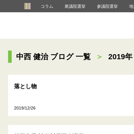
コラム
衆議院選挙
参議院選挙
地
中西 健治 ブログ 一覧
＞
2019年
落とし物
2019/12/26