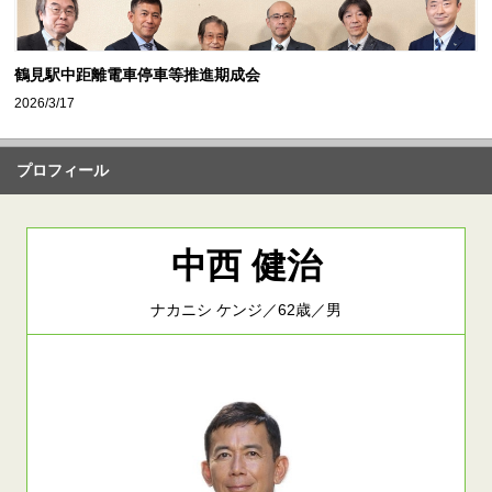
鶴見駅中距離電車停車等推進期成会
2026/3/17
プロフィール
中西 健治
ナカニシ ケンジ／62歳／男