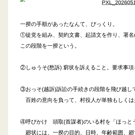
一揆の手順があったなんて、びっくり。
①徒党を組み、契約文書、起請文を作り、署名(
この段階を一揆という。
②しゅうそ(愁訴) 窮状を訴えること。要求事
③おっそ(越訴)訴訟の手続きの段階を飛び越し
百姓の意向を負って、村役人が単独もしくは
④呼びかけ 頭取(首謀者)のいる村を「ほっとう
廻状には、一揆の目的、日時、年齢範囲、廻