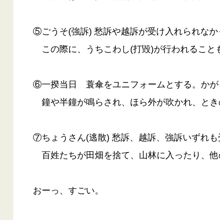
⑤ごうそ(強訴) 愁訴や越訴が受け入れられな
この際に、うちこわし(打毀)が行われること
⑥一揆当日 蓑傘をユニフォームとする。かが
鐘や半鐘が鳴らされ、ほら外が吹かれ、とき
⑦ちょうさん(逃散) 愁訴、越訴、強訴いずれ
百姓たちが田畑を捨て、山林に入ったり、他
おーっ、すごい。