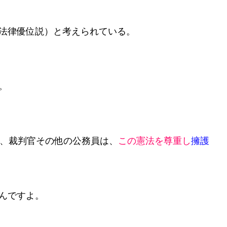
法律優位説）と考えられている。
。
、裁判官その他の公󠄁務員は、
この憲法を尊󠄁重し
擁護
んですよ。