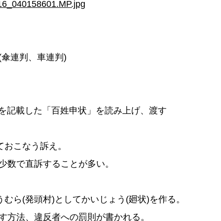
傘連判、車連判)
項を記載した「百姓申状」を読み上げ、渡す
ておこなう訴え。
少数で直訴することが多い。
むら(発頭村)としてかいじょう(廻状)を作る。
す方法、違反者への罰則が書かれる。