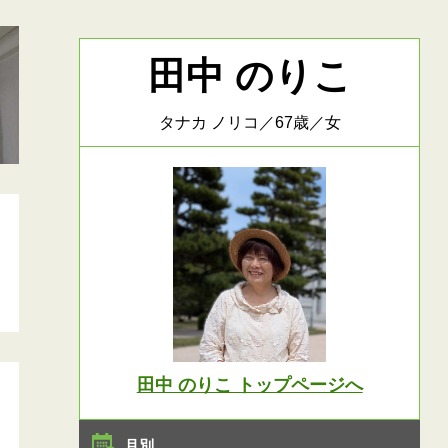
田中 のりこ
タナカ ノリコ／67歳／女
田中 のりこ トップページへ
月別