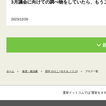
3月議会に向けての調べ物をしていたら、もう
2023/12/26
ホーム
＞
政党・政治家
＞
田中 のりこ (タナカ ノリコ)
＞
ブログ一覧
選挙ドットコムでは”選挙をオ