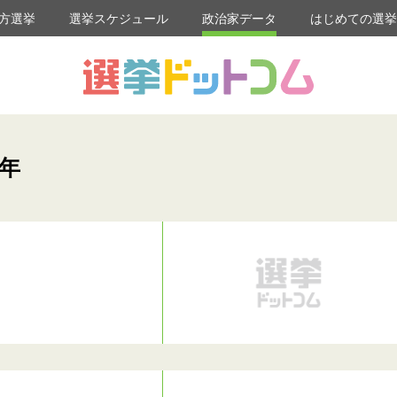
方選挙
選挙スケジュール
政治家データ
はじめての選
3年