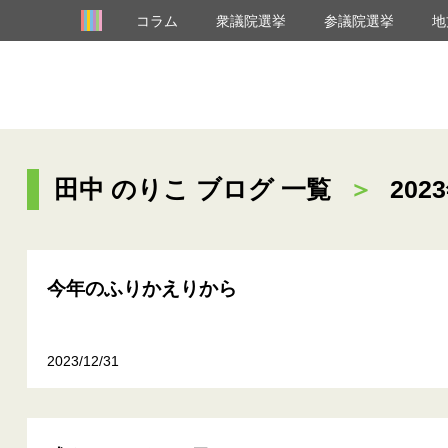
コラム
衆議院選挙
参議院選挙
地
田中 のりこ ブログ 一覧
＞
202
今年のふりかえりから
2023/12/31