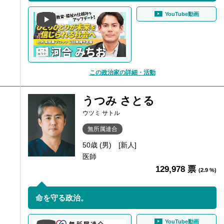
YouTube動画
この政治家の詳細・活動
うつみ さとる
ウツミ サトル
無所属連合
50歳 (男)
[新人]
医師
129,978 票
(2.9 %)
命を守る政治。
YouTube動画