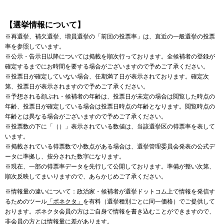
【選挙情報について】
※再選挙、補欠選挙、増員選挙の「前回の投票率」は、直近の一般選挙の投票
率を参照しています。
※公示・告示日以降については掲載を順次行っております。全候補者の登録が
確定するまでにお時間を要する場合がございますので予めご了承ください。
※投票日が確定していない場合、任期満了日が表示されております。確定次
第、投票日が表示されますので予めご了承ください。
※予想される顔ぶれ・候補者の年齢は、投票日が未定の場合は閲覧した時点の
年齢、投票日が確定している場合は投票日時点の年齢となります。閲覧時点の
年齢とは異なる場合がございますので予めご了承ください。
※投票数の下に「（）」表示されている数値は、当該選挙区の得票率を表して
います。
※掲載されている得票数で小数点がある場合は、選挙管理委員会発表の公式デ
ータに準拠し、按分された数字になります。
※現在、一部の得票率データを先行して公開しております。準備が整い次第、
順次反映してまいりますので、あらかじめご了承ください。
※情報量の違いについて：政治家・候補者が選挙ドットコム上で情報を発信す
るためのツール
「ボネクタ」
を有料（選挙種別ごとに同一価格）でご提供して
おります。ボネクタ会員の方はご自身で情報を書き込むことができますので、
非会員の方とは情報量に差があります。