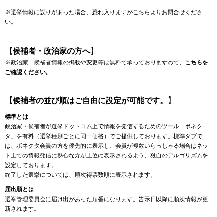
※選挙情報に誤りがあった場合、恐れ入りますが
こちら
よりお問合せくださ
い。
【候補者・政治家の方へ】
※政治家・候補者情報の掲載や変更等は無料で承っておりますので、
こちらを
ご確認ください。
【候補者の並び順はご自由に設定が可能です。】
標準とは
政治家・候補者が選挙ドットコム上で情報を発信するためのツール「ボネク
タ」を有料（選挙種別ごとに同一価格）でご提供しております。標準タブで
は、ボネクタ会員の方を優先的に表示し、会員が複数いらっしゃる場合はネッ
ト上での情報発信に熱心な方が上位に表示されるよう、独自のアルゴリズムを
設定しております。
終了した選挙については、順次得票数順に表示されます。
届出順とは
選挙管理委員会に届け出があった順番になります。告示日以降に順次情報が更
新されます。