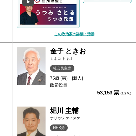
この政治家の詳細・活動
金子 ときお
カネコ トキオ
社会民主党
75歳 (男)
[新人]
政党役員
53,153 票
(1.2 %)
堀川 圭輔
ホリカワ ケイスケ
NHK党