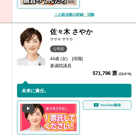
この政治家の詳細・活動
佐々木 さやか
ササキ サヤカ
公明党
44歳 (女)
[現職]
参議院議員
571,796 票
(12.6 %)
未来に責任。
YouTube動画