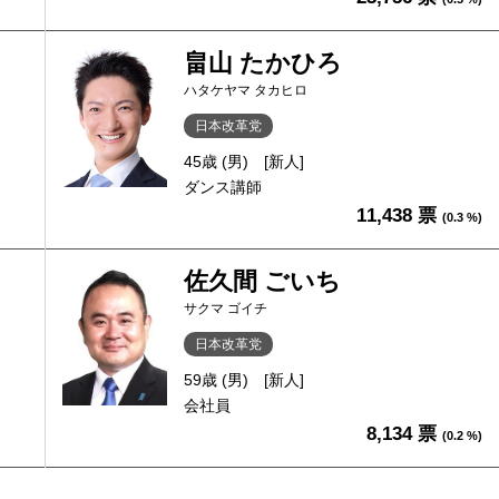
畠山 たかひろ
ハタケヤマ タカヒロ
日本改革党
45歳 (男)
[新人]
ダンス講師
11,438 票
(0.3 %)
佐久間 ごいち
サクマ ゴイチ
日本改革党
59歳 (男)
[新人]
会社員
8,134 票
(0.2 %)