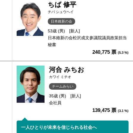
ちば 修平
チバ シュウヘイ
日本維新の会
53歳 (男)
[新人]
日本維新の会松沢成文参議院議員政策担当
秘書
240,775 票
(5.3 %)
河合 みちお
カワイ ミチオ
チームみらい
35歳 (男)
[新人]
会社員
139,475 票
(3.1 %)
一人ひとりが未来を信じられる社会へ