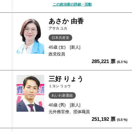
この政治家の詳細・活動
あさか 由香
アサカ ユカ
日本共産党
45歳 (女)
[新人]
政党役員
285,221 票
(6.3 %)
三好 りょう
ミヨシ リョウ
れいわ新選組
40歳 (男)
[新人]
元外務官僚、団体職員
251,192 票
(5.5 %)