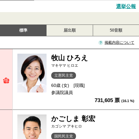
選挙公報
標準
届出順
50音順
掲載内容について
牧山 ひろえ
マキヤマ ヒロエ
立憲民主党
60歳 (女)
[現職]
参議院議員
731,605 票
(16.1 %)
かごしま 彰宏
カゴシマ アキヒロ
国民民主党