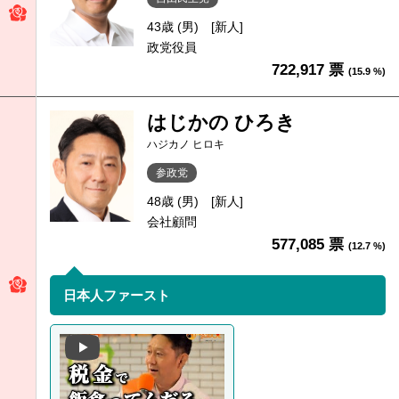
43歳 (男)
[新人]
政党役員
722,917 票
(15.9 %)
はじかの ひろき
ハジカノ ヒロキ
参政党
48歳 (男)
[新人]
会社顧問
577,085 票
(12.7 %)
日本人ファースト