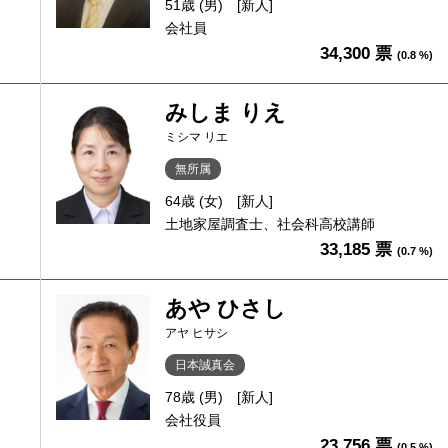
51歳 (男)
[新人]
会社員
34,300 票
(0.8 %)
みしま りえ
ミシマ リエ
無所属
64歳 (女)
[新人]
土地家屋調査士、社会科高校講師
33,185 票
(0.7 %)
あや ひさし
アヤ ヒサシ
日本誠真会
78歳 (男)
[新人]
会社役員
23,756 票
(0.5 %)