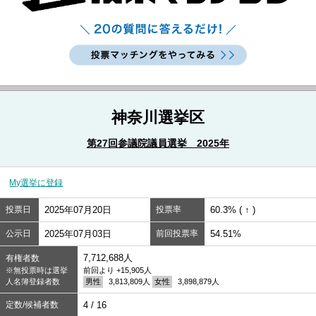
神奈川選挙区
第27回参議院議員選挙 2025年
My選挙に登録
投票日
2025年07月20日
投票率
60.3% ( ↑ )
公示日
2025年07月03日
前回投票率
54.51%
7,712,688人
有権者数
※無投票時は選挙
前回より +15,905人
人名簿登録者数
男性
3,813,809人
女性
3,898,879人
定数/候補者数
4 / 16