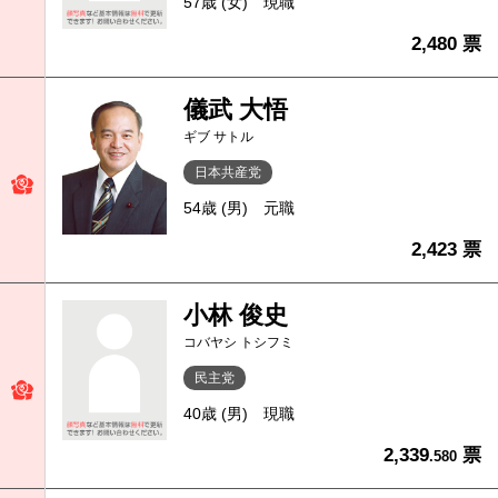
57歳 (女)
現職
2,480 票
儀武 大悟
ギブ サトル
日本共産党
54歳 (男)
元職
2,423 票
小林 俊史
コバヤシ トシフミ
民主党
40歳 (男)
現職
2,339
票
.580