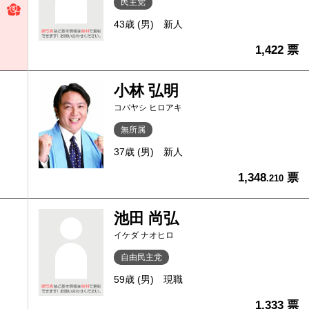
民主党
43歳 (男)
新人
1,422 票
小林 弘明
コバヤシ ヒロアキ
無所属
37歳 (男)
新人
1,348
票
.210
池田 尚弘
イケダ ナオヒロ
自由民主党
59歳 (男)
現職
1,333 票