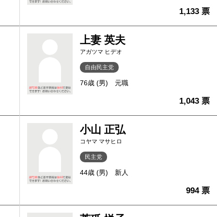
1,133 票
上妻 英夫
アガツマ ヒデオ
自由民主党
76歳 (男)
元職
1,043 票
小山 正弘
コヤマ マサヒロ
民主党
44歳 (男)
新人
994 票