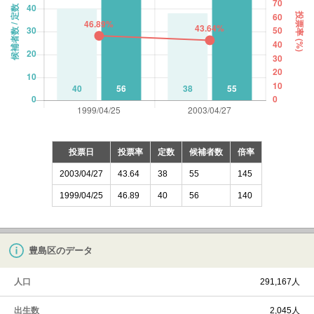
投票日
投票率
定数
候補者数
倍率
2003/04/27
43.64
38
55
145
1999/04/25
46.89
40
56
140
豊島区のデータ
人口
291,167人
出生数
2,045人