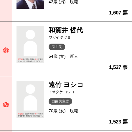
42歳 (男)
現職
1,607 票
和賀井 哲代
ワガイ テツヨ
民主党
54歳 (女)
新人
1,527 票
遠竹 ヨシコ
トオタケ ヨシコ
自由民主党
70歳 (女)
現職
1,523 票