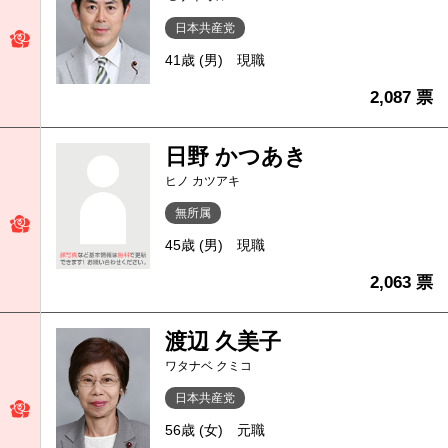
日本共産党
41歳 (男)
現職
2,087 票
日野 かつあき
ヒノ カツアキ
無所属
45歳 (男)
現職
2,063 票
渡辺 久美子
ワタナベ クミコ
日本共産党
56歳 (女)
元職