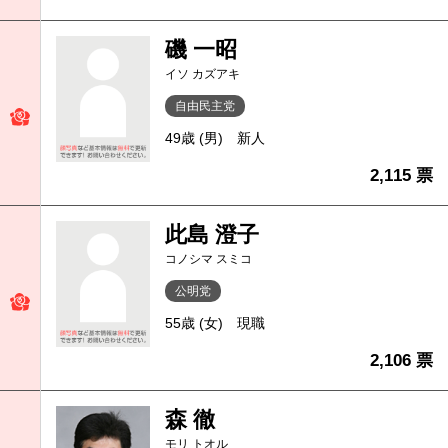
磯 一昭
イソ カズアキ
自由民主党
49歳 (男)
新人
2,115 票
此島 澄子
コノシマ スミコ
公明党
55歳 (女)
現職
2,106 票
森 徹
モリ トオル