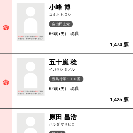
小峰 博
コミネ ヒロシ
自由民主党
66歳 (男)
現職
1,474 票
五十嵐 稔
イガラシ ミノル
豊島行革１１０番
62歳 (男)
現職
1,425 票
原田 昌浩
ハラダ マサヒロ