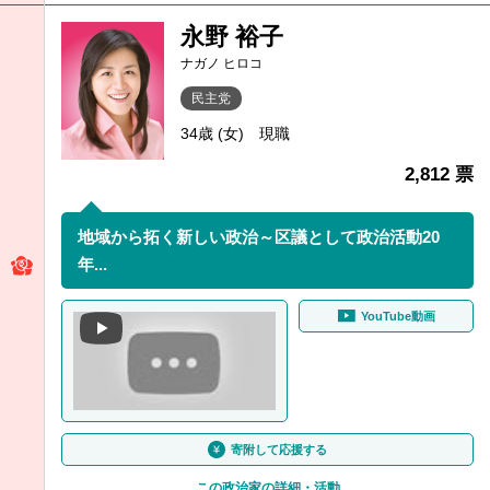
永野 裕子
ナガノ ヒロコ
民主党
34歳 (女)
現職
2,812 票
地域から拓く新しい政治～区議として政治活動20
年...
YouTube動画
寄附して応援する
この政治家の詳細・活動