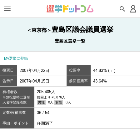
豊島区議会議員選挙
＜東京都＞
豊島区選挙一覧
My選挙に登録
投票日
2007年04月22日
投票率
44.83% ( ↑ )
告示日
2007年04月15日
前回投票率
43.64%
205,405人
有権者数
※無投票時は選挙
前回より +3,876人
人名簿登録者数
男性
0人
女性
0人
定数/候補者数
36 / 54
事由・ポイント
任期満了