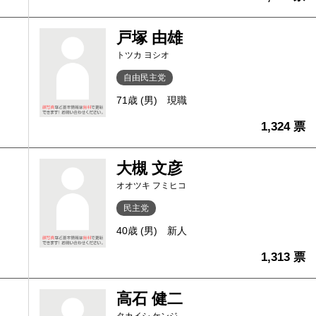
戸塚 由雄
トツカ ヨシオ
自由民主党
71歳 (男)
現職
1,324 票
大槻 文彦
オオツキ フミヒコ
民主党
40歳 (男)
新人
1,313 票
高石 健二