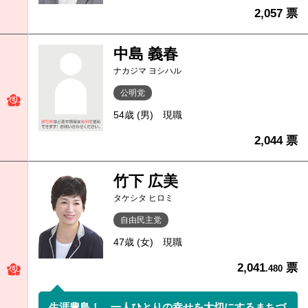
2,057 票
中島 義春
ナカジマ ヨシハル
公明党
54歳 (男)
現職
2,044 票
竹下 広美
タケシタ ヒロミ
自由民主党
47歳 (女)
現職
2,041
票
.480
生涯豊島！ 一人ひとりの幸せを大切にするまちづ