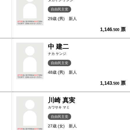
タカイシ ケンジ
自由民主党
29歳 (男)
新人
1,146
票
.500
中 建二
ナカ ケンジ
自由民主党
48歳 (男)
新人
1,143
票
.500
川崎 真実
カワサキ マミ
自由民主党
27歳 (女)
新人