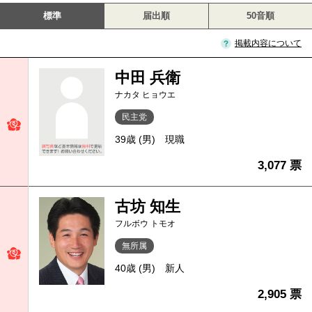
標準
届出順
50音順
掲載内容について
中田 兵衛
ナカタ ヒョウエ
民主党
39歳 (男)
現職
3,077 票
古坊 知生
フルボウ トモオ
無所属
40歳 (男)
新人
2,905 票