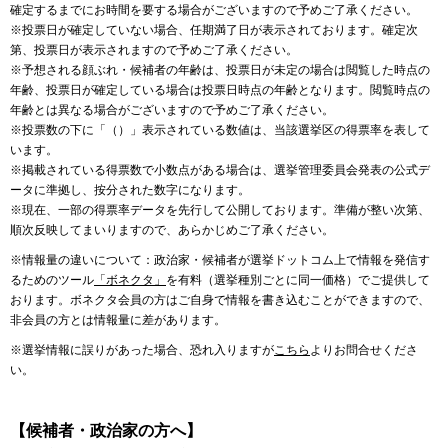
確定するまでにお時間を要する場合がございますので予めご了承ください。
※投票日が確定していない場合、任期満了日が表示されております。確定次
第、投票日が表示されますので予めご了承ください。
※予想される顔ぶれ・候補者の年齢は、投票日が未定の場合は閲覧した時点の
年齢、投票日が確定している場合は投票日時点の年齢となります。閲覧時点の
年齢とは異なる場合がございますので予めご了承ください。
※投票数の下に「（）」表示されている数値は、当該選挙区の得票率を表して
います。
※掲載されている得票数で小数点がある場合は、選挙管理委員会発表の公式デ
ータに準拠し、按分された数字になります。
※現在、一部の得票率データを先行して公開しております。準備が整い次第、
順次反映してまいりますので、あらかじめご了承ください。
※情報量の違いについて：政治家・候補者が選挙ドットコム上で情報を発信す
るためのツール
「ボネクタ」
を有料（選挙種別ごとに同一価格）でご提供して
おります。ボネクタ会員の方はご自身で情報を書き込むことができますので、
非会員の方とは情報量に差があります。
※選挙情報に誤りがあった場合、恐れ入りますが
こちら
よりお問合せくださ
い。
【候補者・政治家の方へ】