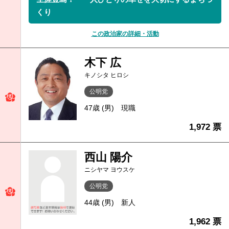
くり
この政治家の詳細・活動
木下 広
キノシタ ヒロシ
公明党
47歳 (男)
現職
1,972 票
西山 陽介
ニシヤマ ヨウスケ
公明党
44歳 (男)
新人
1,962 票