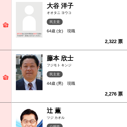
大谷 洋子
オオタニ ヨウコ
民主党
64歳 (女)
現職
2,322 票
藤本 欣士
フジモト キンジ
民主党
44歳 (男)
現職
2,276 票
辻 薫
ツジ カオル
公明党