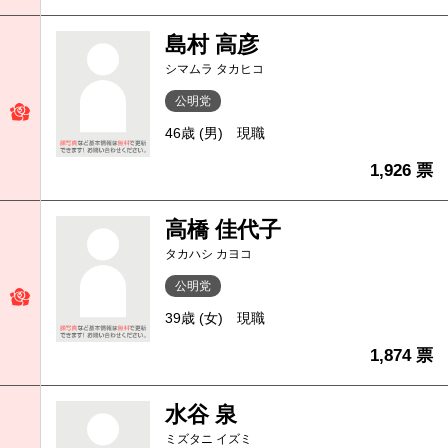
島村 高彦
シマムラ タカヒコ
公明党
46歳 (男)
現職
1,926 票
高橋 佳代子
タカハシ カヨコ
公明党
39歳 (女)
現職
1,874 票
水谷 泉
ミズタニ イズミ