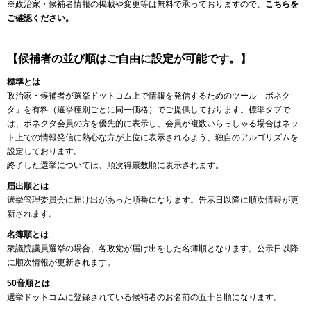
※政治家・候補者情報の掲載や変更等は無料で承っておりますので、
こちらを
ご確認ください。
【候補者の並び順はご自由に設定が可能です。】
標準とは
政治家・候補者が選挙ドットコム上で情報を発信するためのツール「ボネク
タ」を有料（選挙種別ごとに同一価格）でご提供しております。標準タブで
は、ボネクタ会員の方を優先的に表示し、会員が複数いらっしゃる場合はネッ
ト上での情報発信に熱心な方が上位に表示されるよう、独自のアルゴリズムを
設定しております。
終了した選挙については、順次得票数順に表示されます。
届出順とは
選挙管理委員会に届け出があった順番になります。告示日以降に順次情報が更
新されます。
名簿順とは
衆議院議員選挙の場合、各政党が届け出をした名簿順となります。公示日以降
に順次情報が更新されます。
50音順とは
選挙ドットコムに登録されている候補者のお名前の五十音順になります。