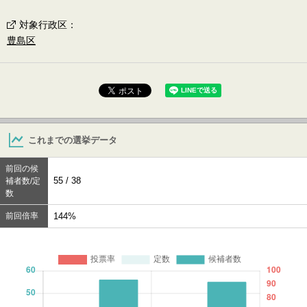
対象行政区
：
豊島区
これまでの選挙データ
前回の候
55 / 38
補者数/定
数
前回倍率
144%