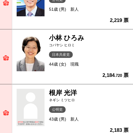
51歳 (男)
新人
2,219 票
小林 ひろみ
コバヤシ ヒロミ
日本共産党
44歳 (女)
現職
2,184
票
.720
根岸 光洋
ネギシ ミツヒロ
公明党
43歳 (男)
新人
2,183 票