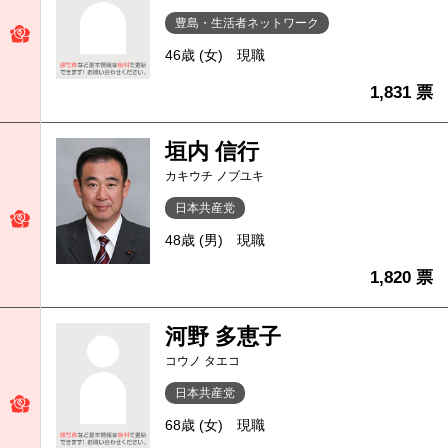
豊島・生活者ネットワーク
46歳 (女)
現職
1,831 票
垣内 信行
カキウチ ノブユキ
日本共産党
48歳 (男)
現職
1,820 票
河野 多恵子
コウノ タエコ
日本共産党
68歳 (女)
現職