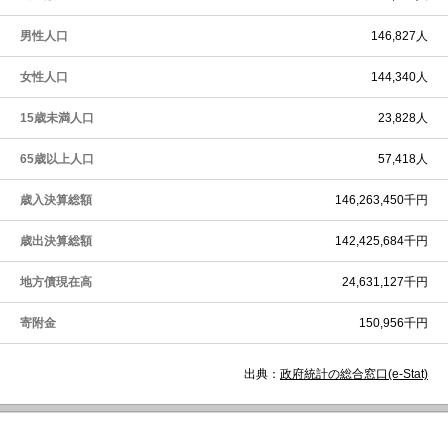
男性人口
146,827人
女性人口
144,340人
15歳未満人口
23,828人
65歳以上人口
57,418人
歳入決算総額
146,263,450千円
歳出決算総額
142,425,684千円
地方債現在高
24,631,127千円
寄附金
150,956千円
出典：
政府統計の総合窓口(e-Stat)