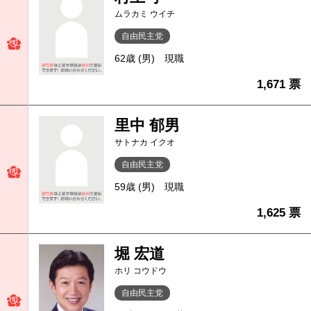
ムラカミ ウイチ
自由民主党
62歳 (男)
現職
1,671 票
里中 郁男
サトナカ イクオ
自由民主党
59歳 (男)
現職
1,625 票
堀 宏道
ホリ コウドウ
自由民主党