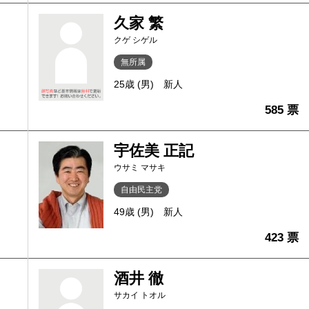
久家 繁
クゲ シゲル
無所属
25歳 (男)
新人
585 票
宇佐美 正記
ウサミ マサキ
自由民主党
49歳 (男)
新人
423 票
酒井 徹
サカイ トオル