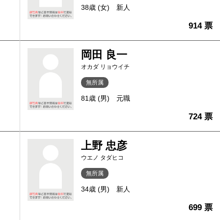
38歳 (女)
新人
914 票
岡田 良一
オカダ リョウイチ
無所属
81歳 (男)
元職
724 票
上野 忠彦
ウエノ タダヒコ
無所属
34歳 (男)
新人
699 票