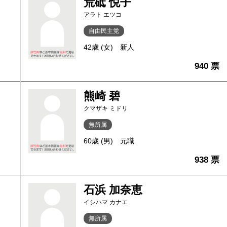
荒砥 悦子
アラト エツコ
自由民主党
42歳 (女)
新人
940 票
熊崎 碧
クマザキ ミドリ
無所属
60歳 (男)
元職
938 票
石浜 加奈恵
イシハマ カナエ
無所属