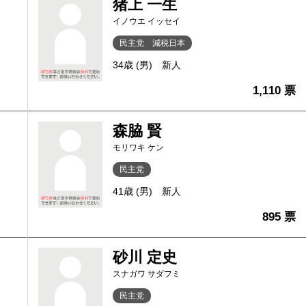
猪上 一生
イノウエ イッセイ
民主党 減税日本
34歳 (男)
新人
1,110 票
森脇 賢
モリワキ ケン
民主党
41歳 (男)
新人
895 票
砂川 定史
スナガワ サダフミ
民主党