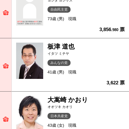
ヨシダ ヨシヤス
自由民主党
73歳 (男)
現職
3,856
票
.980
板津 道也
イタツ ミチヤ
みんなの党
41歳 (男)
現職
3,622 票
大嵩崎 かおり
オオツキ カオリ
日本共産党
43歳 (女)
現職