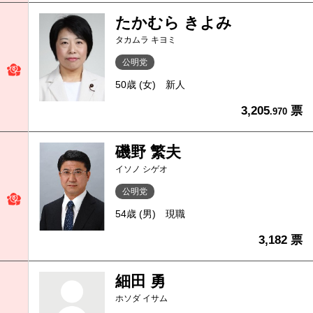
たかむら きよみ
タカムラ キヨミ
公明党
50歳 (女)
新人
3,205
票
.970
磯野 繁夫
イソノ シゲオ
公明党
54歳 (男)
現職
3,182 票
細田 勇
ホソダ イサム