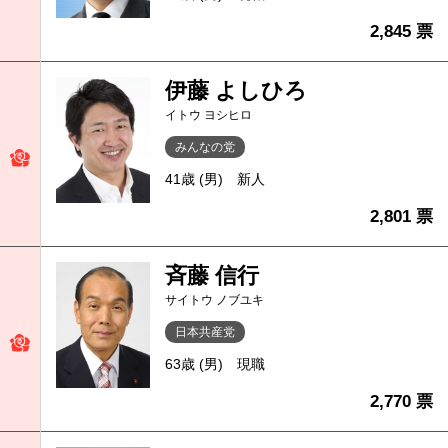
2,845 票
伊藤 よしひろ
イトウ ヨシヒロ
みんなの党
41歳 (男)
新人
2,801 票
斉藤 信行
サイトウ ノブユキ
日本共産党
63歳 (男)
現職
2,770 票