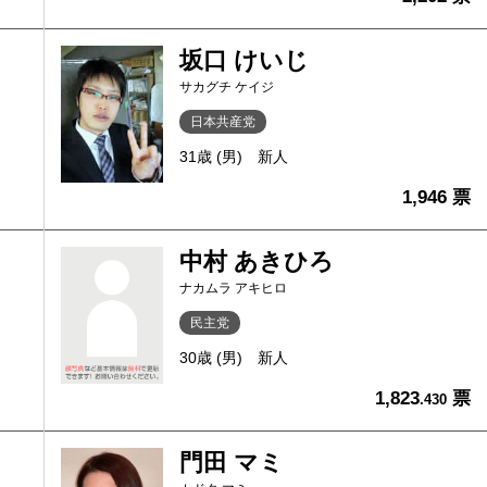
坂口 けいじ
サカグチ ケイジ
日本共産党
31歳 (男)
新人
1,946 票
中村 あきひろ
ナカムラ アキヒロ
民主党
30歳 (男)
新人
1,823
票
.430
門田 マミ