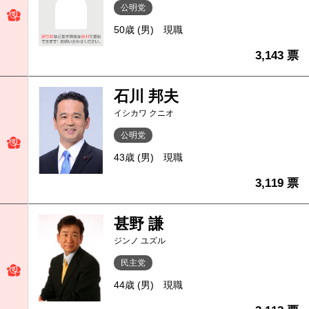
公明党
50歳 (男)
現職
3,143 票
石川 邦夫
イシカワ クニオ
公明党
43歳 (男)
現職
3,119 票
甚野 謙
ジンノ ユズル
民主党
44歳 (男)
現職