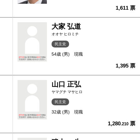
1,611 票
大家 弘道
オオヤ ヒロミチ
民主党
54歳 (男)
現職
1,395 票
山口 正弘
ヤマグチ マサヒロ
民主党
32歳 (男)
現職
1,280
票
.210