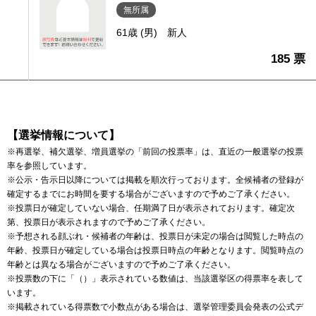
無所属
61歳 (男)
新人
185 票
【選挙情報について】
※再選挙、補欠選挙、増員選挙の「前回の投票率」は、直近の一般選挙の投票
率を参照しています。
※公示・告示日以降については掲載を順次行っております。全候補者の登録が
確定するまでにお時間を要する場合がございますので予めご了承ください。
※投票日が確定していない場合、任期満了日が表示されております。確定次
第、投票日が表示されますので予めご了承ください。
※予想される顔ぶれ・候補者の年齢は、投票日が未定の場合は閲覧した時点の
年齢、投票日が確定している場合は投票日時点の年齢となります。閲覧時点の
年齢とは異なる場合がございますので予めご了承ください。
※投票数の下に「（）」表示されている数値は、当該選挙区の得票率を表して
います。
※掲載されている得票数で小数点がある場合は、選挙管理委員会発表の公式デ