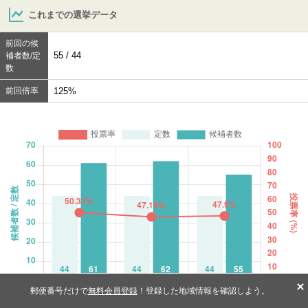
これまでの選挙データ
前回の候
55 / 44
補者数/定
数
前回倍率
125%
郵便番号だけで
無料会員登録
！登録した地域情報を確認しよう。