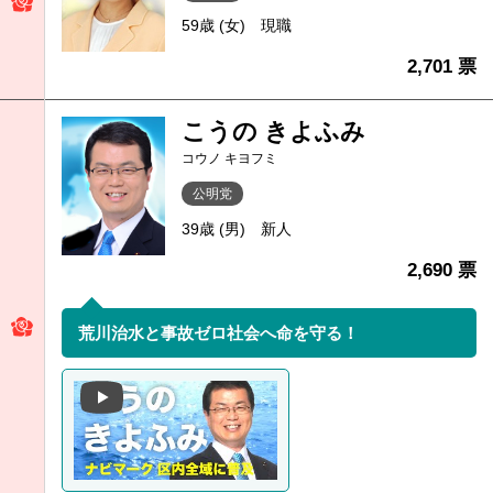
59歳 (女)
現職
2,701 票
こうの きよふみ
コウノ キヨフミ
公明党
39歳 (男)
新人
2,690 票
荒川治水と事故ゼロ社会へ命を守る！