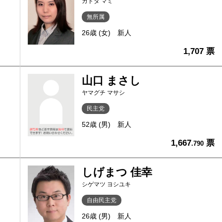
カドタ マミ
無所属
26歳 (女)
新人
1,707 票
山口 まさし
ヤマグチ マサシ
民主党
52歳 (男)
新人
1,667
票
.790
しげまつ 佳幸
シゲマツ ヨシユキ
自由民主党
26歳 (男)
新人