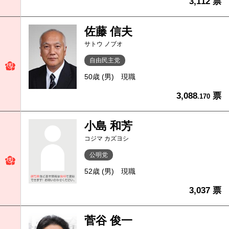
3,112 票
佐藤 信夫
サトウ ノブオ
自由民主党
50歳 (男)
現職
3,088
票
.170
小島 和芳
コジマ カズヨシ
公明党
52歳 (男)
現職
3,037 票
菅谷 俊一