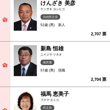
けんざき 美彦
ケンザキ ヨシヒコ
自由民主党
52歳 (男)
新人
2,707 票
新島 恒雄
ニイジマ ツネオ
無所属
57歳 (男)
現職
2,704 票
福馬 恵美子
フクマ エミコ
民主党