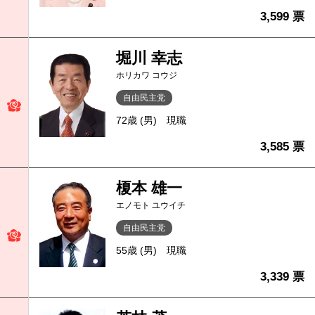
3,599 票
堀川 幸志
ホリカワ コウジ
自由民主党
72歳 (男)
現職
3,585 票
榎本 雄一
エノモト ユウイチ
自由民主党
55歳 (男)
現職
3,339 票