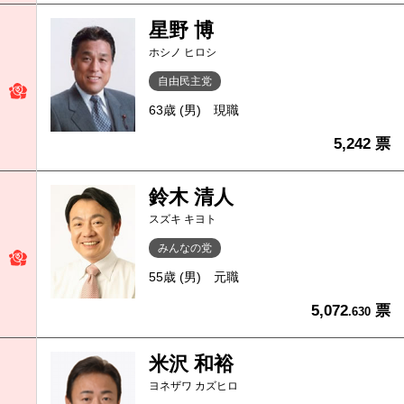
星野 博
ホシノ ヒロシ
自由民主党
63歳 (男)
現職
5,242 票
鈴木 清人
スズキ キヨト
みんなの党
55歳 (男)
元職
5,072
票
.630
米沢 和裕
ヨネザワ カズヒロ