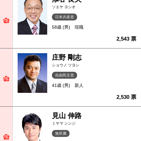
ソエヤ ヨシオ
日本共産党
58歳 (男)
現職
2,543 票
庄野 剛志
ショウノ ツヨシ
自由民主党
41歳 (男)
新人
2,530 票
見山 伸路
ミヤマ シンジ
無所属