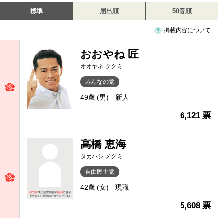
標準
届出順
50音順
掲載内容について
おおやね 匠
オオヤネ タクミ
みんなの党
49歳 (男)
新人
6,121 票
高橋 恵海
タカハシ メグミ
自由民主党
42歳 (女)
現職
5,608 票