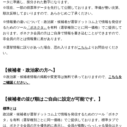
ータに準拠し、按分された数字になります。
※現在、一部の得票率データを先行して公開しております。準備が整い次第、
順次反映してまいりますので、あらかじめご了承ください。
※情報量の違いについて：政治家・候補者が選挙ドットコム上で情報を発信す
るためのツール
「ボネクタ」
を有料（選挙種別ごとに同一価格）でご提供して
おります。ボネクタ会員の方はご自身で情報を書き込むことができますので、
非会員の方とは情報量に差があります。
※選挙情報に誤りがあった場合、恐れ入りますが
こちら
よりお問合せくださ
い。
【候補者・政治家の方へ】
※政治家・候補者情報の掲載や変更等は無料で承っておりますので、
こちらを
ご確認ください。
【候補者の並び順はご自由に設定が可能です。】
標準とは
政治家・候補者が選挙ドットコム上で情報を発信するためのツール「ボネク
タ」を有料（選挙種別ごとに同一価格）でご提供しております。標準タブで
は、ボネクタ会員の方を優先的に表示し、会員が複数いらっしゃる場合はネッ