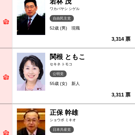
若林 茂
ワカバヤシ シゲル
自由民主党
52歳 (男)
現職
3,314 票
関根 ともこ
セキネ トモコ
公明党
55歳 (女)
新人
3,311 票
正保 幹雄
ショウボ ミキオ
日本共産党