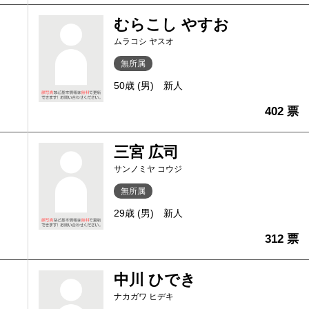
むらこし やすお
ムラコシ ヤスオ
無所属
50歳 (男)
新人
402 票
三宮 広司
サンノミヤ コウジ
無所属
29歳 (男)
新人
312 票
中川 ひでき
ナカガワ ヒデキ