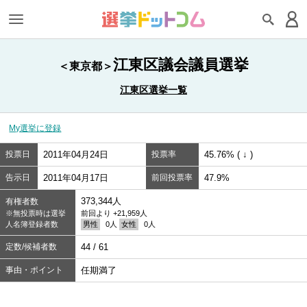
江東区議会議員選挙
＜東京都＞
江東区選挙一覧
My選挙に登録
投票日
2011年04月24日
投票率
45.76% ( ↓ )
告示日
2011年04月17日
前回投票率
47.9%
373,344人
有権者数
※無投票時は選挙
前回より +21,959人
人名簿登録者数
男性
0人
女性
0人
定数/候補者数
44 / 61
事由・ポイント
任期満了