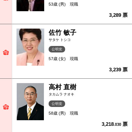
53歳 (男)
現職
3,289 票
佐竹 敏子
サタケ トシコ
公明党
57歳 (女)
現職
3,239 票
高村 直樹
タカムラ ナオキ
公明党
58歳 (男)
現職
3,218
票
.030