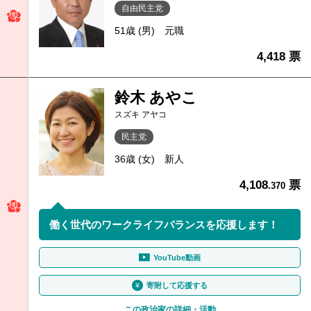
自由民主党
51歳 (男)
元職
4,418 票
鈴木 あやこ
スズキ アヤコ
民主党
36歳 (女)
新人
4,108
票
.370
働く世代のワークライフバランスを応援します！
YouTube動画
寄附して応援する
この政治家の詳細・活動