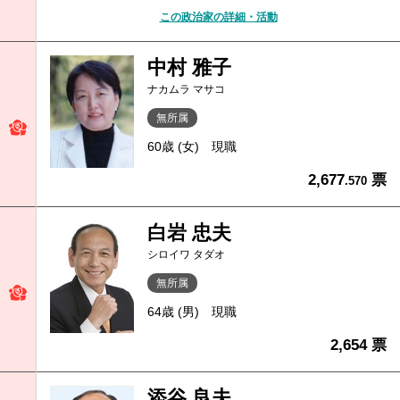
この政治家の詳細・活動
中村 雅子
ナカムラ マサコ
無所属
60歳 (女)
現職
2,677
票
.570
白岩 忠夫
シロイワ タダオ
無所属
64歳 (男)
現職
2,654 票
添谷 良夫