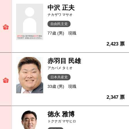
中沢 正夫
ナカザワ マサオ
自由民主党
77歳 (男)
現職
2,423 票
赤羽目 民雄
アカバメ タミオ
日本共産党
33歳 (男)
現職
2,347 票
徳永 雅博
トクナガ マサヒロ