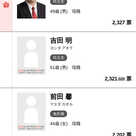
民主党
49歳 (男)
現職
2,327 票
吉田 明
ヨシダ アキラ
民主党
61歳 (男)
現職
2,321
票
.020
前田 馨
マエダ カオル
無所属
44歳 (女)
現職
2,202 票