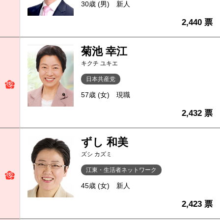
30歳 (男)
新人
2,440 票
菊池 幸江
キクチ ユキエ
日本共産党
57歳 (女)
現職
2,432 票
ずし 和美
ズシ カズミ
江東・生活者ネットワーク
45歳 (女)
新人
2,423 票