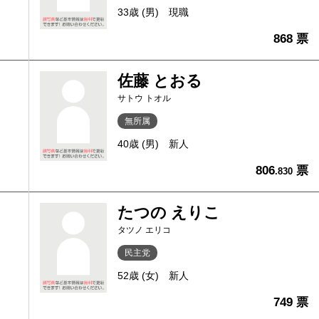
33歳 (男)
現職
868 票
佐藤 とおる
サトウ トオル
無所属
40歳 (男)
新人
806
票
.830
たつの えりこ
タツノ エリコ
民主党
52歳 (女)
新人
749 票