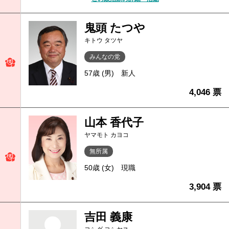
鬼頭 たつや
キトウ タツヤ
みんなの党
57歳 (男)
新人
4,046 票
山本 香代子
ヤマモト カヨコ
無所属
50歳 (女)
現職
3,904 票
吉田 義康