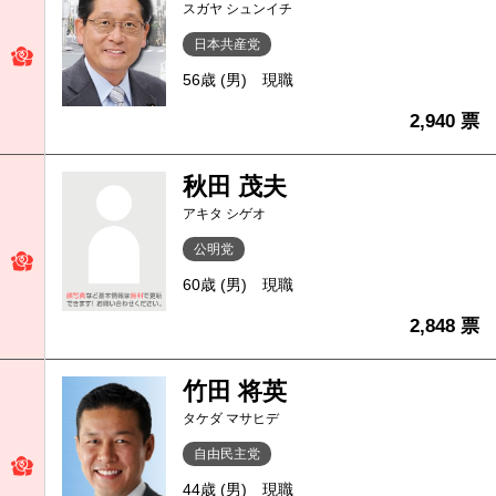
スガヤ シュンイチ
日本共産党
56歳 (男)
現職
2,940 票
秋田 茂夫
アキタ シゲオ
公明党
60歳 (男)
現職
2,848 票
竹田 将英
タケダ マサヒデ
自由民主党
44歳 (男)
現職