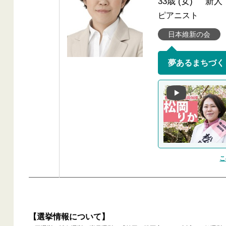
33歳 (女)
新人
ピアニスト
日本維新の会
こ
【選挙情報について】