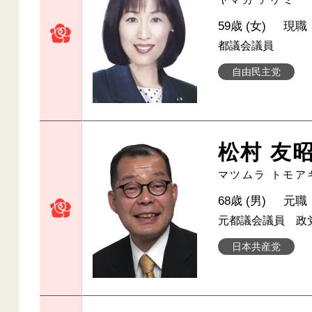
59歳 (女)
現職
都議会議員
自由民主党
松村 友
マツムラ トモア
68歳 (男)
元職
元都議会議員 政
日本共産党