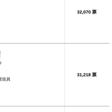
32,070 票
昭
キ
31,218 票
党役員