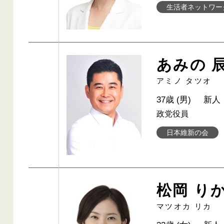
生活者ネットワー
あみの 
アミノ タツオ
37歳 (男)
新人
政党役員
日本維新の会
松岡 り
マツオカ リカ