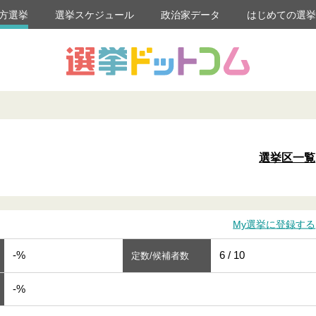
方選挙
選挙スケジュール
政治家データ
はじめての選
選挙区一覧
My選挙に登録する
-%
6 / 10
定数/候補者数
-%