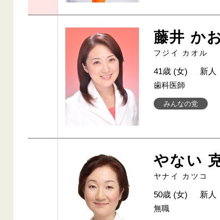
藤井 か
フジイ カオル
41歳 (女)
新人
歯科医師
みんなの党
やない 
ヤナイ カツコ
50歳 (女)
新人
無職