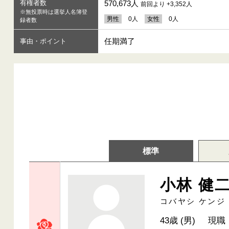
有権者数
570,673人
前回より +3,352人
※無投票時は選挙人名簿登
男性
0人
女性
0人
録者数
任期満了
事由・ポイント
標準
小林 健
コバヤシ ケンジ
43歳 (男)
現職