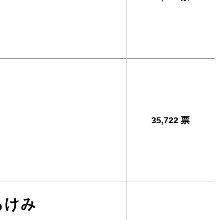
男
35,722 票
あけみ