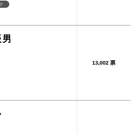
ク
辰男
13,002 票
か