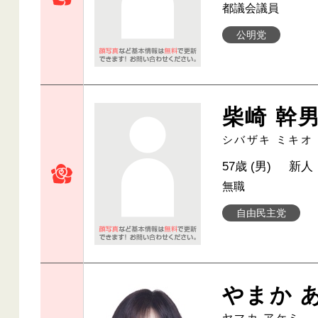
都議会議員
公明党
柴崎 幹
シバザキ ミキオ
57歳 (男)
新人
無職
自由民主党
やまか 
ヤマカ アケミ