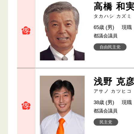
高橋 和
タカハシ カズミ
65歳 (男)
現職
都議会議員
自由民主党
浅野 克
アサノ カツヒコ
38歳 (男)
現職
都議会議員
民主党