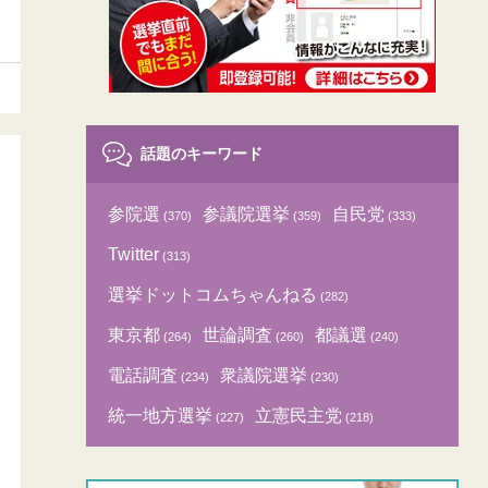
話題のキーワード
参院選
参議院選挙
自民党
(370)
(359)
(333)
Twitter
(313)
選挙ドットコムちゃんねる
(282)
東京都
世論調査
都議選
(264)
(260)
(240)
電話調査
衆議院選挙
(234)
(230)
統一地方選挙
立憲民主党
(227)
(218)