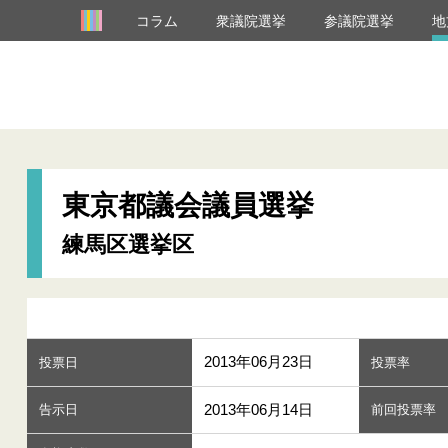
コラム
衆議院選挙
参議院選挙
地
東京都議会議員選挙
練馬区選挙区
2013年06月23日
投票日
投票率
2013年06月14日
告示日
前回投票率