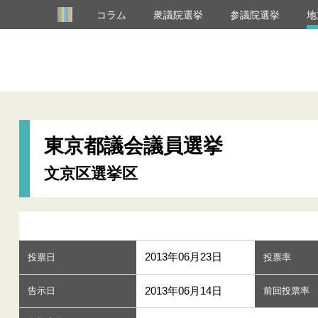
コラム
衆議院選挙
参議院選挙
地
東京都議会議員選挙
文京区選挙区
2013年06月23日
投票日
投票率
2013年06月14日
告示日
前回投票率