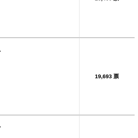
子
19,693 票
樹