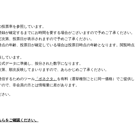
の投票率を参照しています。
登録が確定するまでにお時間を要する場合がございますので予めご了承ください。
定次第、投票日が表示されますので予めご了承ください。
時点の年齢、投票日が確定している場合は投票日時点の年齢となります。閲覧時点
表しています。
公式データに準拠し、按分された数字になります。
次第、順次反映してまいりますので、あらかじめご了承ください。
発信するためのツール
「ボネクタ」
を有料（選挙種別ごとに同一価格）でご提供し
すので、非会員の方とは情報量に差があります。
ださい。
ちらをご確認ください。