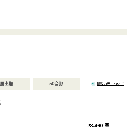
届出順
50音順
掲載内容について
孝
28,460 票