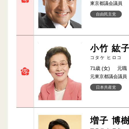
東京都議会議員
自由民主党
小竹 紘
コタケ ヒロコ
71歳 (女)
元職
元東京都議会議員
日本共産党
増子 博