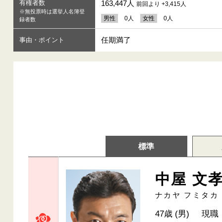
有権者数
163,447人
前回より +3,415人
※無投票時は選挙人名簿登
男性
0人
女性
0人
録者数
任期満了
事由・ポイント
標準
中屋 文
ナカヤ フミタカ
47歳 (男)
現職