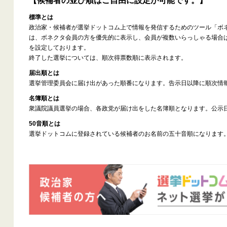
【候補者の並び順はご自由に設定が可能です。】
標準とは
政治家・候補者が選挙ドットコム上で情報を発信するためのツール「ボ
は、ボネクタ会員の方を優先的に表示し、会員が複数いらっしゃる場合
を設定しております。
終了した選挙については、順次得票数順に表示されます。
届出順とは
選挙管理委員会に届け出があった順番になります。告示日以降に順次情
名簿順とは
衆議院議員選挙の場合、各政党が届け出をした名簿順となります。公示
50音順とは
選挙ドットコムに登録されている候補者のお名前の五十音順になります