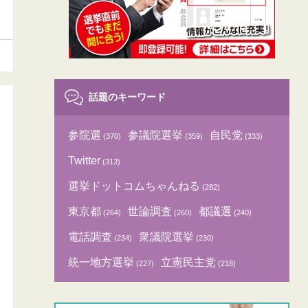
話題のキーワード
参院選
参議院選挙
自民党
(370)
(359)
(333)
Twitter
(313)
選挙ドットコムちゃんねる
(282)
東京都
世論調査
都議選
(264)
(260)
(240)
電話調査
衆議院選挙
(234)
(230)
統一地方選挙
立憲民主党
(227)
(218)