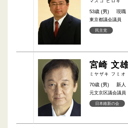
マスコ ヒロキ
53歳 (男)
現職
東京都議会議員
民主党
宮崎 文
ミヤザキ フミオ
70歳 (男)
新人
元文京区議会議員
日本維新の会