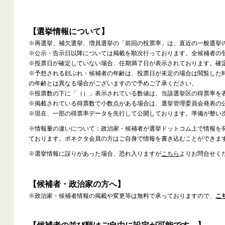
【選挙情報について】
※再選挙、補欠選挙、増員選挙の「前回の投票率」は、直近の一般選挙
※公示・告示日以降については掲載を順次行っております。全候補者の
※投票日が確定していない場合、任期満了日が表示されております。確
※予想される顔ぶれ・候補者の年齢は、投票日が未定の場合は閲覧した
の年齢とは異なる場合がございますので予めご了承ください。
※投票数の下に「（）」表示されている数値は、当該選挙区の得票率を
※掲載されている得票数で小数点がある場合は、選挙管理委員会発表の
※現在、一部の得票率データを先行して公開しております。準備が整い
※情報量の違いについて：政治家・候補者が選挙ドットコム上で情報を
ております。ボネクタ会員の方はご自身で情報を書き込むことができま
※選挙情報に誤りがあった場合、恐れ入りますが
こちら
よりお問合せく
【候補者・政治家の方へ】
※政治家・候補者情報の掲載や変更等は無料で承っておりますので、
こ