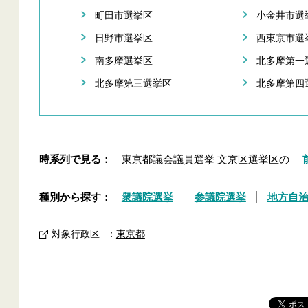
町田市選挙区
小金井市選
日野市選挙区
西東京市選
南多摩選挙区
北多摩第一
北多摩第三選挙区
北多摩第四
時系列で見る：
東京都議会議員選挙 文京区選挙区の
種別から探す：
衆議院選挙
参議院選挙
地方自
対象行政区
：
東京都