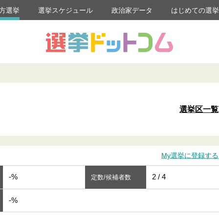
方選挙
選挙スケジュール
政治家データ
はじめての選
選挙区一覧
My選挙に登録する
-%
2 / 4
定数/候補者数
-%