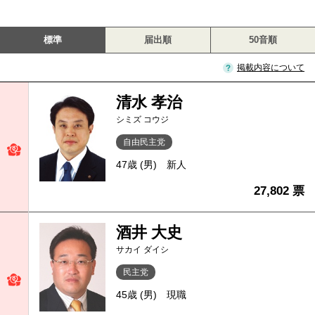
標準
届出順
50音順
掲載内容について
清水 孝治
シミズ コウジ
自由民主党
47歳 (男)
新人
27,802 票
酒井 大史
サカイ ダイシ
民主党
45歳 (男)
現職