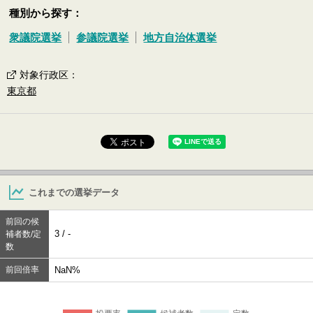
種別から探す：
衆議院選挙
参議院選挙
地方自治体選挙
対象行政区
：
東京都
これまでの選挙データ
前回の候
3 / -
補者数/定
数
前回倍率
NaN%