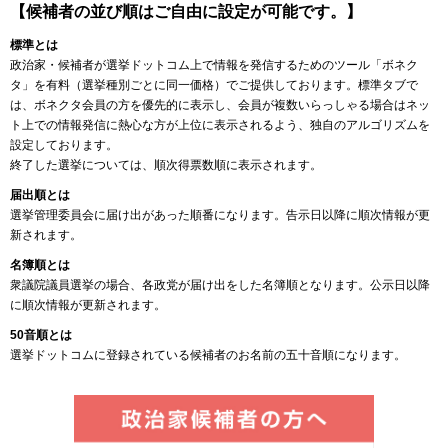
【候補者の並び順はご自由に設定が可能です。】
標準とは
政治家・候補者が選挙ドットコム上で情報を発信するためのツール「ボネク
タ」を有料（選挙種別ごとに同一価格）でご提供しております。標準タブで
は、ボネクタ会員の方を優先的に表示し、会員が複数いらっしゃる場合はネッ
ト上での情報発信に熱心な方が上位に表示されるよう、独自のアルゴリズムを
設定しております。
終了した選挙については、順次得票数順に表示されます。
届出順とは
選挙管理委員会に届け出があった順番になります。告示日以降に順次情報が更
新されます。
名簿順とは
衆議院議員選挙の場合、各政党が届け出をした名簿順となります。公示日以降
に順次情報が更新されます。
50音順とは
選挙ドットコムに登録されている候補者のお名前の五十音順になります。