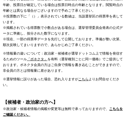
年齢、投票日が確定している場合は投票日時点の年齢となります。閲覧時点の
年齢とは異なる場合がございますので予めご了承ください。
※投票数の下に「（）」表示されている数値は、当該選挙区の得票率を表して
います。
※掲載されている得票数で小数点がある場合は、選挙管理委員会発表の公式デ
ータに準拠し、按分された数字になります。
※現在、一部の得票率データを先行して公開しております。準備が整い次第、
順次反映してまいりますので、あらかじめご了承ください。
※情報量の違いについて：政治家・候補者が選挙ドットコム上で情報を発信す
るためのツール
「ボネクタ」
を有料（選挙種別ごとに同一価格）でご提供して
おります。ボネクタ会員の方はご自身で情報を書き込むことができますので、
非会員の方とは情報量に差があります。
※選挙情報に誤りがあった場合、恐れ入りますが
こちら
よりお問合せくださ
い。
【候補者・政治家の方へ】
※政治家・候補者情報の掲載や変更等は無料で承っておりますので、
こちらを
ご確認ください。