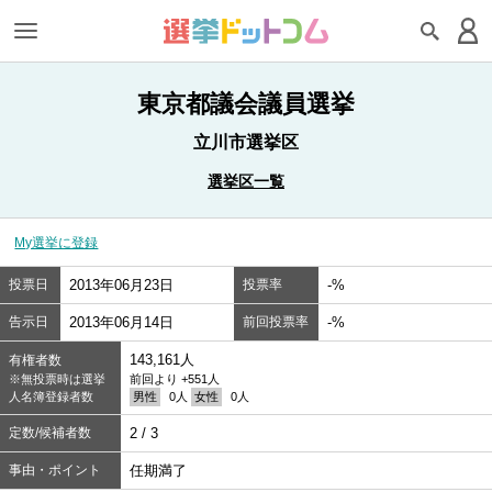
東京都議会議員選挙
立川市選挙区
選挙区一覧
My選挙に登録
投票日
2013年06月23日
投票率
-%
告示日
2013年06月14日
前回投票率
-%
143,161人
有権者数
※無投票時は選挙
前回より +551人
人名簿登録者数
男性
0人
女性
0人
定数/候補者数
2 / 3
事由・ポイント
任期満了