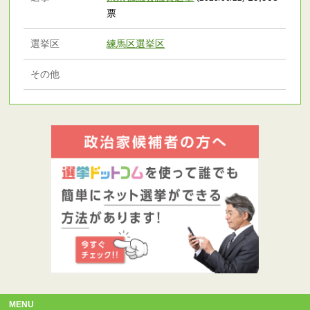
票
選挙区
練馬区選挙区
その他
MENU