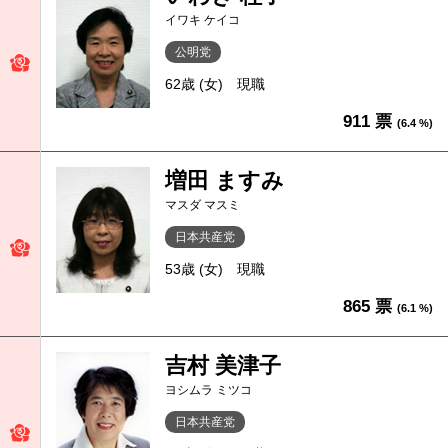
イワキ ケイコ
公明党
62歳 (女)
現職
911 票
(6.4 %)
増田 ますみ
マスダ マスミ
日本共産党
53歳 (女)
現職
865 票
(6.1 %)
吉村 美津子
ヨシムラ ミツコ
日本共産党