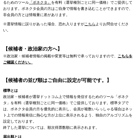
るためのツール
「ボネクタ」
を有料（選挙種別ごとに同一価格）でご提供して
おります。ボネクタ会員の方はご自身で情報を書き込むことができますので、
非会員の方とは情報量に差があります。
※選挙情報に誤りがあった場合、恐れ入りますが
こちら
よりお問合せくださ
い。
【候補者・政治家の方へ】
※政治家・候補者情報の掲載や変更等は無料で承っておりますので、
こちらを
ご確認ください。
【候補者の並び順はご自由に設定が可能です。】
標準とは
政治家・候補者が選挙ドットコム上で情報を発信するためのツール「ボネク
タ」を有料（選挙種別ごとに同一価格）でご提供しております。標準タブで
は、ボネクタ会員の方を優先的に表示し、会員が複数いらっしゃる場合はネッ
ト上での情報発信に熱心な方が上位に表示されるよう、独自のアルゴリズムを
設定しております。
終了した選挙については、順次得票数順に表示されます。
届出順とは