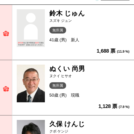
鈴木 じゅん
スズキ ジュン
無所属
41歳 (男)
新人
1,688 票
(11.9 %)
ぬくい 尚男
ヌクイ ヒサオ
無所属
50歳 (男)
現職
1,128 票
(7.9 %)
久保 けんじ
クボ ケンジ