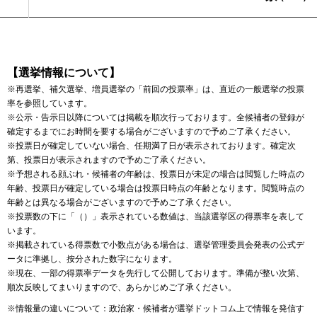
【選挙情報について】
※再選挙、補欠選挙、増員選挙の「前回の投票率」は、直近の一般選挙の投票
率を参照しています。
※公示・告示日以降については掲載を順次行っております。全候補者の登録が
確定するまでにお時間を要する場合がございますので予めご了承ください。
※投票日が確定していない場合、任期満了日が表示されております。確定次
第、投票日が表示されますので予めご了承ください。
※予想される顔ぶれ・候補者の年齢は、投票日が未定の場合は閲覧した時点の
年齢、投票日が確定している場合は投票日時点の年齢となります。閲覧時点の
年齢とは異なる場合がございますので予めご了承ください。
※投票数の下に「（）」表示されている数値は、当該選挙区の得票率を表して
います。
※掲載されている得票数で小数点がある場合は、選挙管理委員会発表の公式デ
ータに準拠し、按分された数字になります。
※現在、一部の得票率データを先行して公開しております。準備が整い次第、
順次反映してまいりますので、あらかじめご了承ください。
※情報量の違いについて：政治家・候補者が選挙ドットコム上で情報を発信す