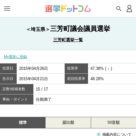
三芳町議会議員選挙
＜埼玉県＞
三芳町選挙一覧
My選挙に登録
投票日
2015年04月26日
投票率
47.38% ( ↓ )
告示日
2015年04月21日
前回投票率
48.28%
定数/候補者数
15 / 17
事由・ポイント
任期満了
標準
届出順
50音順
掲載内容について