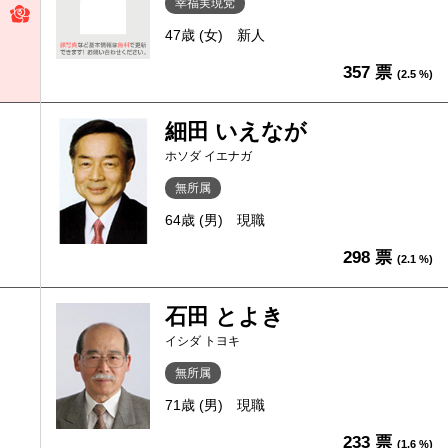
幸福実現党
47歳 (女)
新人
357 票
(2.5 %)
細田 いえなが
ホソダ イエナガ
無所属
64歳 (男)
現職
298 票
(2.1 %)
石田 とよき
イシダ トヨキ
無所属
71歳 (男)
現職
233 票
(1.6 %)