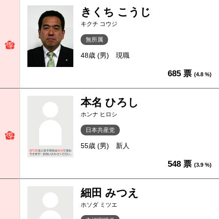
きくち こうじ
キクチ コウジ
無所属
48歳 (男)
現職
685 票
(4.8 %)
本名 ひろし
ホンナ ヒロシ
日本共産党
55歳 (男)
新人
548 票
(3.9 %)
細田 みつえ
ホソダ ミツエ