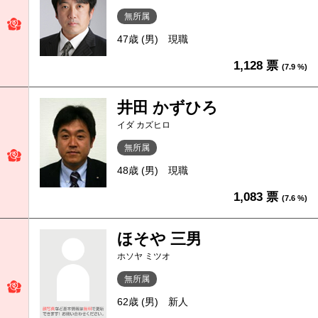
無所属
47歳 (男)
現職
1,128 票
(7.9 %)
井田 かずひろ
イダ カズヒロ
無所属
48歳 (男)
現職
1,083 票
(7.6 %)
ほそや 三男
ホソヤ ミツオ
無所属
62歳 (男)
新人