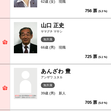
62歳 (女)
現職
756 票
(5.3 %)
山口 正史
ヤマグチ マサシ
無所属
66歳 (男)
現職
725 票
(5.1 %)
あんざわ 豊
アンザワ ユタカ
無所属
39歳 (男)
新人
705 票
(5.0 %)