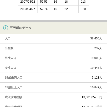
2007/04/22
52.55
16
18
113
2003/04/27
52.74
16
22
138
三芳町のデータ
人口
38,456人
出生数
237人
男性人口
19,009人
女性人口
19,447人
15歳未満人口
5,123人
65歳以上人口
10,847人
歳入決算総額
13,601,057千円