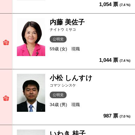
1,054 票
(7.4 %)
内藤 美佐子
ナイトウ ミサコ
公明党
59歳 (女)
現職
1,044 票
(7.4 %)
小松 しんすけ
コマツ シンスケ
公明党
34歳 (男)
現職
987 票
(7.0 %)
いわき 桂子