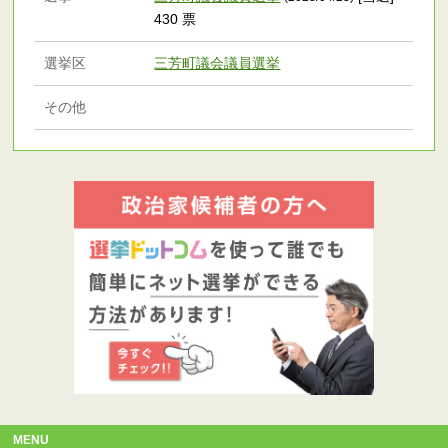
430 票
選挙区
三芳町議会議員選挙
その他
MENU