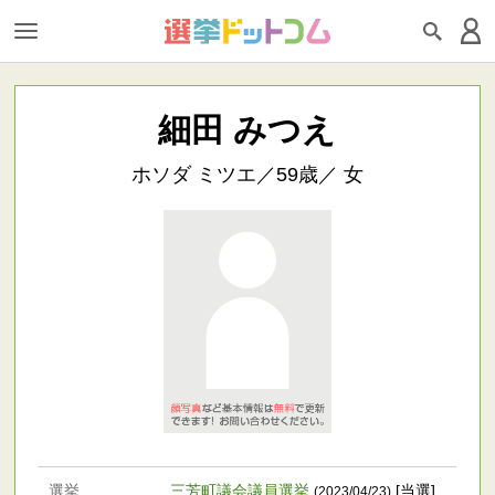
細田 みつえ
ホソダ ミツエ／59歳／ 女
選挙
三芳町議会議員選挙
[当選]
(2023/04/23)