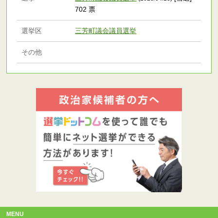
702 票
選挙区
三芳町議会議員選挙
その他
MENU