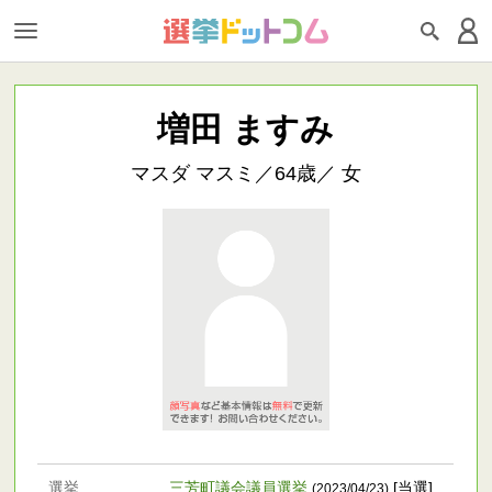
増田 ますみ
マスダ マスミ／64歳／ 女
選挙
三芳町議会議員選挙
[当選]
(2023/04/23)