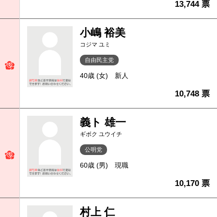
13,744 票
小嶋 裕美
コジマ ユミ
自由民主党
40歳 (女)
新人
10,748 票
義ト 雄一
ギボク ユウイチ
公明党
60歳 (男)
現職
10,170 票
村上 仁