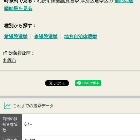
時系列で見る：
札幌市議会議員選挙 厚別区選挙区の
前回の選
挙結果を見る
種別から探す：
衆議院選挙
参議院選挙
地方自治体選挙
対象行政区
：
札幌市
これまでの選挙データ
前回の候
6 / -
補者数/定
数