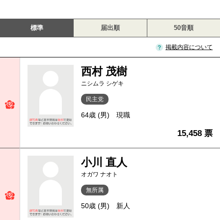
標準
届出順
50音順
掲載内容について
西村 茂樹
ニシムラ シゲキ
民主党
64歳 (男)
現職
15,458 票
小川 直人
オガワ ナオト
無所属
50歳 (男)
新人