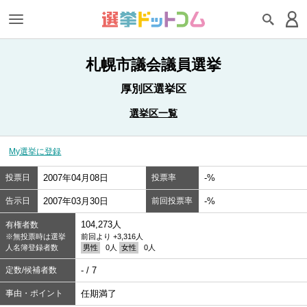
札幌市議会議員選挙
厚別区選挙区
選挙区一覧
My選挙に登録
投票日
2007年04月08日
投票率
-%
告示日
2007年03月30日
前回投票率
-%
104,273人
有権者数
※無投票時は選挙
前回より +3,316人
人名簿登録者数
男性
0人
女性
0人
定数/候補者数
- / 7
事由・ポイント
任期満了