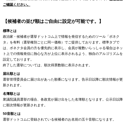
ご確認ください。
【候補者の並び順はご自由に設定が可能です。】
標準とは
政治家・候補者が選挙ドットコム上で情報を発信するためのツール「ボネク
タ」を有料（選挙種別ごとに同一価格）でご提供しております。標準タブで
は、ボネクタ会員の方を優先的に表示し、会員が複数いらっしゃる場合はネッ
ト上での情報発信に熱心な方が上位に表示されるよう、独自のアルゴリズムを
設定しております。
終了した選挙については、順次得票数順に表示されます。
届出順とは
選挙管理委員会に届け出があった順番になります。告示日以降に順次情報が更
新されます。
名簿順とは
衆議院議員選挙の場合、各政党が届け出をした名簿順となります。公示日以降
に順次情報が更新されます。
50音順とは
選挙ドットコムに登録されている候補者のお名前の五十音順になります。