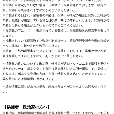
確定するまでにお時間を要する場合がございますので予めご了承ください。
※投票日が確定していない場合、任期満了日が表示されております。確定次
第、投票日が表示されますので予めご了承ください。
※予想される顔ぶれ・候補者の年齢は、投票日が未定の場合は閲覧した時点の
年齢、投票日が確定している場合は投票日時点の年齢となります。閲覧時点の
年齢とは異なる場合がございますので予めご了承ください。
※投票数の下に「（）」表示されている数値は、当該選挙区の得票率を表して
います。
※掲載されている得票数で小数点がある場合は、選挙管理委員会発表の公式デ
ータに準拠し、按分された数字になります。
※現在、一部の得票率データを先行して公開しております。準備が整い次第、
順次反映してまいりますので、あらかじめご了承ください。
※情報量の違いについて：政治家・候補者が選挙ドットコム上で情報を発信す
るためのツール
「ボネクタ」
を有料（選挙種別ごとに同一価格）でご提供して
おります。ボネクタ会員の方はご自身で情報を書き込むことができますので、
非会員の方とは情報量に差があります。
※選挙情報に誤りがあった場合、恐れ入りますが
こちら
よりお問合せくださ
い。
【候補者・政治家の方へ】
※政治家・候補者情報の掲載や変更等は無料で承っておりますので、
こちらを