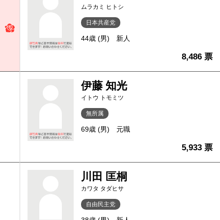
ムラカミ ヒトシ
日本共産党
44歳 (男)
新人
8,486 票
伊藤 知光
イトウ トモミツ
無所属
69歳 (男)
元職
5,933 票
川田 匡桐
カワタ タダヒサ
自由民主党