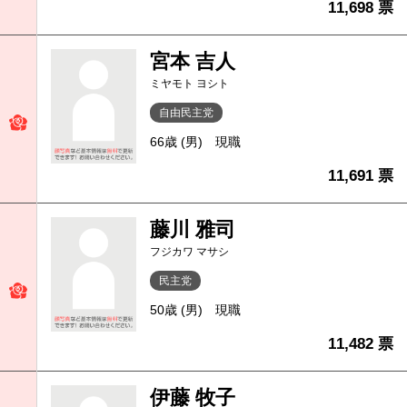
11,698 票
宮本 吉人
ミヤモト ヨシト
自由民主党
66歳 (男)
現職
11,691 票
藤川 雅司
フジカワ マサシ
民主党
50歳 (男)
現職
11,482 票
伊藤 牧子