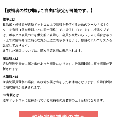
【候補者の並び順はご自由に設定が可能です。】
標準とは
政治家・候補者が選挙ドットコム上で情報を発信するためのツール「ボネク
タ」を有料（選挙種別ごとに同一価格）でご提供しております。標準タブで
は、ボネクタ会員の方を優先的に表示し、会員が複数いらっしゃる場合はネッ
ト上での情報発信に熱心な方が上位に表示されるよう、独自のアルゴリズムを
設定しております。
終了した選挙については、順次得票数順に表示されます。
届出順とは
選挙管理委員会に届け出があった順番になります。告示日以降に順次情報が更
新されます。
名簿順とは
衆議院議員選挙の場合、各政党が届け出をした名簿順となります。公示日以降
に順次情報が更新されます。
50音順とは
選挙ドットコムに登録されている候補者のお名前の五十音順になります。