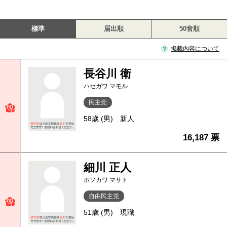
標準
届出順
50音順
掲載内容について
長谷川 衛
ハセガワ マモル
民主党
58歳 (男)
新人
16,187 票
細川 正人
ホソカワ マサト
自由民主党
51歳 (男)
現職