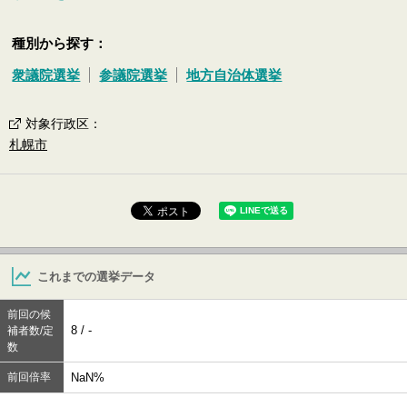
種別から探す：
衆議院選挙
参議院選挙
地方自治体選挙
対象行政区
：
札幌市
これまでの選挙データ
前回の候
8 / -
補者数/定
数
前回倍率
NaN%