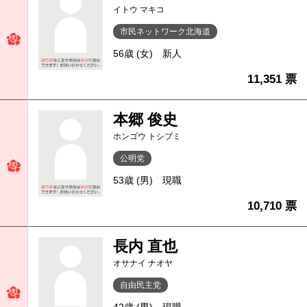
イトウ マキコ
市民ネットワーク北海道
56歳 (女)
新人
11,351 票
本郷 俊史
ホンゴウ トシブミ
公明党
53歳 (男)
現職
10,710 票
長内 直也
オサナイ ナオヤ
自由民主党