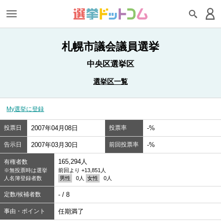
札幌市議会議員選挙
中央区選挙区
選挙区一覧
My選挙に登録
投票日
2007年04月08日
投票率
-%
告示日
2007年03月30日
前回投票率
-%
165,294人
有権者数
※無投票時は選挙
前回より +13,851人
人名簿登録者数
男性
0人
女性
0人
定数/候補者数
- / 8
事由・ポイント
任期満了