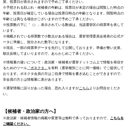
第、投票日が表示されますので予めご了承ください。
※予想される顔ぶれ・候補者の年齢は、投票日が未定の場合は閲覧した時点の
年齢、投票日が確定している場合は投票日時点の年齢となります。閲覧時点の
年齢とは異なる場合がございますので予めご了承ください。
※投票数の下に「（）」表示されている数値は、当該選挙区の得票率を表して
います。
※掲載されている得票数で小数点がある場合は、選挙管理委員会発表の公式デ
ータに準拠し、按分された数字になります。
※現在、一部の得票率データを先行して公開しております。準備が整い次第、
順次反映してまいりますので、あらかじめご了承ください。
※情報量の違いについて：政治家・候補者が選挙ドットコム上で情報を発信す
るためのツール
「ボネクタ」
を有料（選挙種別ごとに同一価格）でご提供して
おります。ボネクタ会員の方はご自身で情報を書き込むことができますので、
非会員の方とは情報量に差があります。
※選挙情報に誤りがあった場合、恐れ入りますが
こちら
よりお問合せくださ
い。
【候補者・政治家の方へ】
※政治家・候補者情報の掲載や変更等は無料で承っておりますので、
こちらを
ご確認ください。