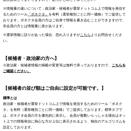
※情報量の違いについて：政治家・候補者が選挙ドットコム上で情報を発信す
るためのツール
「ボネクタ」
を有料（選挙種別ごとに同一価格）でご提供して
おります。ボネクタ会員の方はご自身で情報を書き込むことができますので、
非会員の方とは情報量に差があります。
※選挙情報に誤りがあった場合、恐れ入りますが
こちら
よりお問合せくださ
い。
【候補者・政治家の方へ】
※政治家・候補者情報の掲載や変更等は無料で承っておりますので、
こちらを
ご確認ください。
【候補者の並び順はご自由に設定が可能です。】
標準とは
政治家・候補者が選挙ドットコム上で情報を発信するためのツール「ボネク
タ」を有料（選挙種別ごとに同一価格）でご提供しております。標準タブで
は、ボネクタ会員の方を優先的に表示し、会員が複数いらっしゃる場合はネッ
ト上での情報発信に熱心な方が上位に表示されるよう、独自のアルゴリズムを
設定しております。