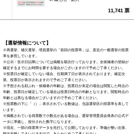
11,741 票
【選挙情報について】
※再選挙、補欠選挙、増員選挙の「前回の投票率」は、直近の一般選挙の投票
率を参照しています。
※公示・告示日以降については掲載を順次行っております。全候補者の登録が
確定するまでにお時間を要する場合がございますので予めご了承ください。
※投票日が確定していない場合、任期満了日が表示されております。確定次
第、投票日が表示されますので予めご了承ください。
※予想される顔ぶれ・候補者の年齢は、投票日が未定の場合は閲覧した時点の
年齢、投票日が確定している場合は投票日時点の年齢となります。閲覧時点の
年齢とは異なる場合がございますので予めご了承ください。
※投票数の下に「（）」表示されている数値は、当該選挙区の得票率を表して
います。
※掲載されている得票数で小数点がある場合は、選挙管理委員会発表の公式デ
ータに準拠し、按分された数字になります。
※現在、一部の得票率データを先行して公開しております。準備が整い次第、
順次反映してまいりますので、あらかじめご了承ください。