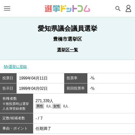
愛知県議会議員選挙
豊橋市選挙区
選挙区一覧
My選挙に登録
投票日
1999年04月11日
投票率
-%
告示日
1999年04月02日
前回投票率
-%
有権者数
271,339人
※無投票時は選挙
男性
0人
女性
0人
人名簿登録者数
定数/候補者数
- / 7
事由・ポイント
任期満了