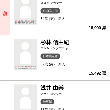
スズキ タカマサ
自由民主党
54歳 (男)
新人
18,900 票
杉林 信由紀
スギヤバシ ノブユキ
日本共産党
57歳 (男)
新人
15,492 票
浅井 由崇
アサイ ヨシタカ
無所属
37歳 (男)
新人