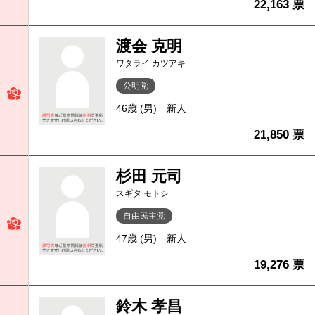
22,163 票
渡会 克明
ワタライ カツアキ
公明党
46歳 (男)
新人
21,850 票
杉田 元司
スギタ モトシ
自由民主党
47歳 (男)
新人
19,276 票
鈴木 孝昌