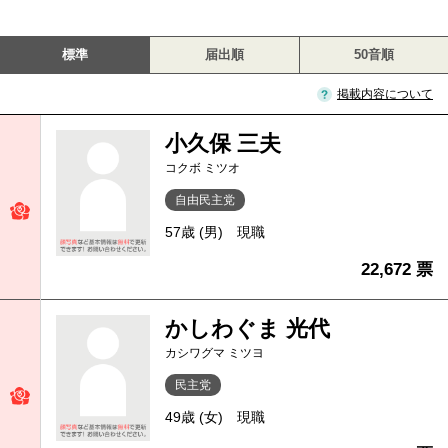
標準
届出順
50音順
掲載内容について
小久保 三夫
コクボ ミツオ
自由民主党
57歳 (男)
現職
22,672 票
かしわぐま 光代
カシワグマ ミツヨ
民主党
49歳 (女)
現職