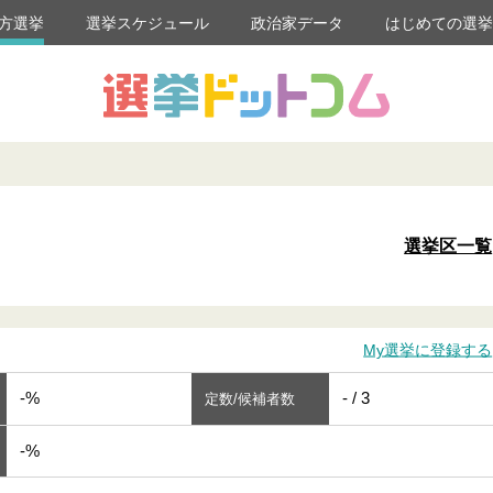
方選挙
選挙スケジュール
政治家データ
はじめての選
選挙区一覧
My選挙に登録する
-%
- / 3
定数/候補者数
-%