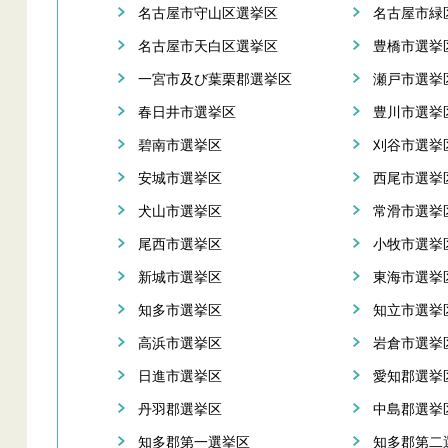
名古屋市守山区選挙区
名古屋市緑
名古屋市天白区選挙区
豊橋市選挙
一宮市及び葉栗郡選挙区
瀬戸市選挙
春日井市選挙区
豊川市選挙
碧南市選挙区
刈谷市選挙
安城市選挙区
西尾市選挙
犬山市選挙区
常滑市選挙
尾西市選挙区
小牧市選挙
新城市選挙区
東海市選挙
知多市選挙区
知立市選挙
高浜市選挙区
岩倉市選挙
日進市選挙区
愛知郡選挙
丹羽郡選挙区
中島郡選挙
知多郡第一選挙区
知多郡第二