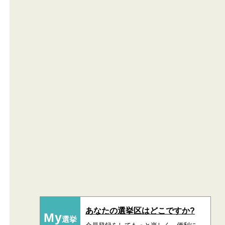
あなたの選挙区はどこですか?
My
選挙