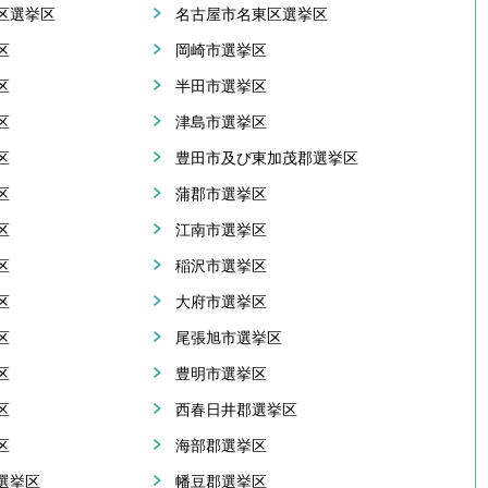
区選挙区
名古屋市名東区選挙区
区
岡崎市選挙区
区
半田市選挙区
区
津島市選挙区
区
豊田市及び東加茂郡選挙区
区
蒲郡市選挙区
区
江南市選挙区
区
稲沢市選挙区
区
大府市選挙区
区
尾張旭市選挙区
区
豊明市選挙区
区
西春日井郡選挙区
区
海部郡選挙区
選挙区
幡豆郡選挙区