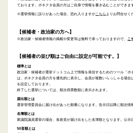
ております。ボネクタ会員の方はご自身で情報を書き込むことができま
※選挙情報に誤りがあった場合、恐れ入りますが
こちら
よりお問合せく
【候補者・政治家の方へ】
※政治家・候補者情報の掲載や変更等は無料で承っておりますので、
こ
【候補者の並び順はご自由に設定が可能です。】
標準とは
政治家・候補者が選挙ドットコム上で情報を発信するためのツール「ボ
は、ボネクタ会員の方を優先的に表示し、会員が複数いらっしゃる場合
を設定しております。
終了した選挙については、順次得票数順に表示されます。
届出順とは
選挙管理委員会に届け出があった順番になります。告示日以降に順次情
名簿順とは
衆議院議員選挙の場合、各政党が届け出をした名簿順となります。公示
50音順とは