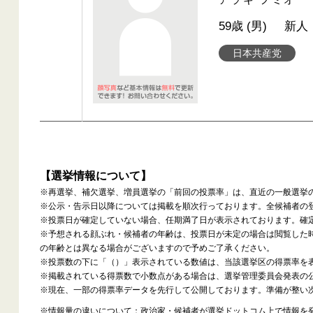
59歳 (男)
新人
日本共産党
【選挙情報について】
※再選挙、補欠選挙、増員選挙の「前回の投票率」は、直近の一般選挙
※公示・告示日以降については掲載を順次行っております。全候補者の
※投票日が確定していない場合、任期満了日が表示されております。確
※予想される顔ぶれ・候補者の年齢は、投票日が未定の場合は閲覧した
の年齢とは異なる場合がございますので予めご了承ください。
※投票数の下に「（）」表示されている数値は、当該選挙区の得票率を
※掲載されている得票数で小数点がある場合は、選挙管理委員会発表の
※現在、一部の得票率データを先行して公開しております。準備が整い
※情報量の違いについて：政治家・候補者が選挙ドットコム上で情報を