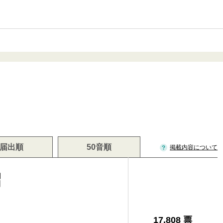
届出順
50音順
掲載内容について
昭
17,808 票