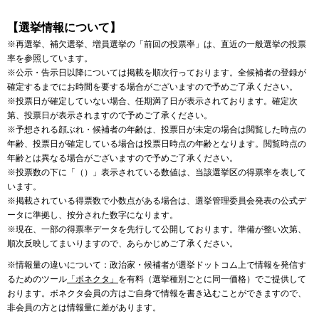
【選挙情報について】
※再選挙、補欠選挙、増員選挙の「前回の投票率」は、直近の一般選挙の投票
率を参照しています。
※公示・告示日以降については掲載を順次行っております。全候補者の登録が
確定するまでにお時間を要する場合がございますので予めご了承ください。
※投票日が確定していない場合、任期満了日が表示されております。確定次
第、投票日が表示されますので予めご了承ください。
※予想される顔ぶれ・候補者の年齢は、投票日が未定の場合は閲覧した時点の
年齢、投票日が確定している場合は投票日時点の年齢となります。閲覧時点の
年齢とは異なる場合がございますので予めご了承ください。
※投票数の下に「（）」表示されている数値は、当該選挙区の得票率を表して
います。
※掲載されている得票数で小数点がある場合は、選挙管理委員会発表の公式デ
ータに準拠し、按分された数字になります。
※現在、一部の得票率データを先行して公開しております。準備が整い次第、
順次反映してまいりますので、あらかじめご了承ください。
※情報量の違いについて：政治家・候補者が選挙ドットコム上で情報を発信す
るためのツール
「ボネクタ」
を有料（選挙種別ごとに同一価格）でご提供して
おります。ボネクタ会員の方はご自身で情報を書き込むことができますので、
非会員の方とは情報量に差があります。