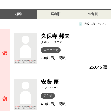
標準
届出順
50音順
掲載内容について
久保寺 邦夫
クボテラ クニオ
自由民主党
70歳 (男)
現職
25,045 票
安藤 慶
アンドウ ケイ
民主党
41歳 (男)
現職