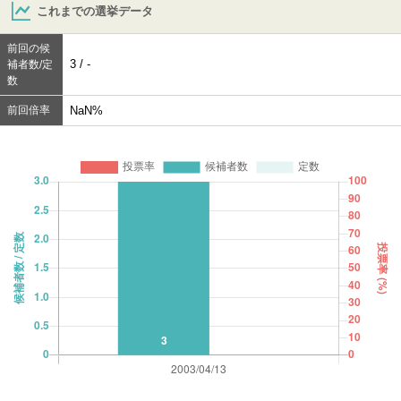
これまでの選挙データ
前回の候
3 / -
補者数/定
数
前回倍率
NaN%