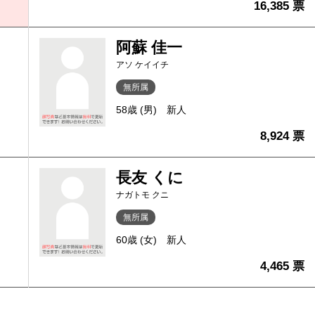
16,385 票
阿蘇 佳一
アソ ケイイチ
無所属
58歳 (男)
新人
8,924 票
長友 くに
ナガトモ クニ
無所属
60歳 (女)
新人
4,465 票