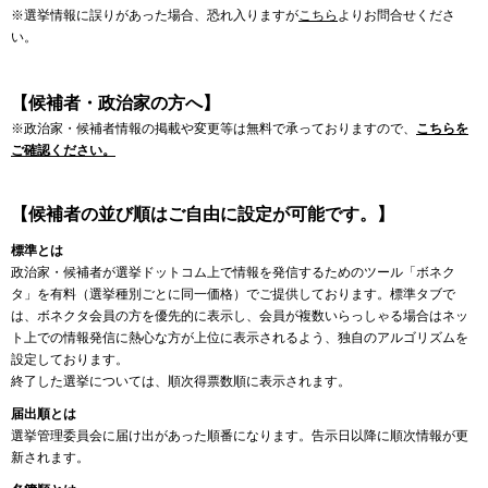
※選挙情報に誤りがあった場合、恐れ入りますが
こちら
よりお問合せくださ
い。
【候補者・政治家の方へ】
※政治家・候補者情報の掲載や変更等は無料で承っておりますので、
こちらを
ご確認ください。
【候補者の並び順はご自由に設定が可能です。】
標準とは
政治家・候補者が選挙ドットコム上で情報を発信するためのツール「ボネク
タ」を有料（選挙種別ごとに同一価格）でご提供しております。標準タブで
は、ボネクタ会員の方を優先的に表示し、会員が複数いらっしゃる場合はネッ
ト上での情報発信に熱心な方が上位に表示されるよう、独自のアルゴリズムを
設定しております。
終了した選挙については、順次得票数順に表示されます。
届出順とは
選挙管理委員会に届け出があった順番になります。告示日以降に順次情報が更
新されます。