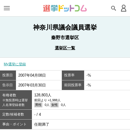
神奈川県議会議員選挙
秦野市選挙区
選挙区一覧
My選挙に登録
投票日
2007年04月08日
投票率
-%
告示日
2007年03月30日
前回投票率
-%
128,803人
有権者数
※無投票時は選挙
前回より +1,988人
人名簿登録者数
男性
0人
女性
0人
定数/候補者数
- / 4
事由・ポイント
任期満了