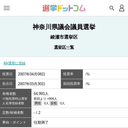
神奈川県議会議員選挙
綾瀬市選挙区
選挙区一覧
My選挙に登録
投票日
2007年04月08日
投票率
-%
告示日
2007年03月30日
前回投票率
-%
64,991人
有権者数
※無投票時は選挙
前回より +906人
人名簿登録者数
男性
0人
女性
0人
定数/候補者数
- / 2
事由・ポイント
任期満了