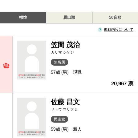
標準
届出順
50音順
掲載内容について
笠間 茂治
カサマ シゲジ
無所属
57歳 (男)
現職
20,967 票
佐藤 昌文
サトウ マサフミ
民主党
59歳 (男)
新人