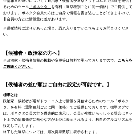
※情報量の違いについて：政治家・候補者が選挙ドットコム上で情報を発信す
るためのツール
「ボネクタ」
を有料（選挙種別ごとに同一価格）でご提供して
おります。ボネクタ会員の方はご自身で情報を書き込むことができますので、
非会員の方とは情報量に差があります。
※選挙情報に誤りがあった場合、恐れ入りますが
こちら
よりお問合せくださ
い。
【候補者・政治家の方へ】
※政治家・候補者情報の掲載や変更等は無料で承っておりますので、
こちらを
ご確認ください。
【候補者の並び順はご自由に設定が可能です。】
標準とは
政治家・候補者が選挙ドットコム上で情報を発信するためのツール「ボネク
タ」を有料（選挙種別ごとに同一価格）でご提供しております。標準タブで
は、ボネクタ会員の方を優先的に表示し、会員が複数いらっしゃる場合はネッ
ト上での情報発信に熱心な方が上位に表示されるよう、独自のアルゴリズムを
設定しております。
終了した選挙については、順次得票数順に表示されます。