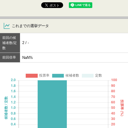
これまでの選挙データ
前回の候
2 / -
補者数/定
数
前回倍率
NaN%