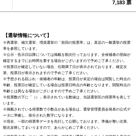
7,183 票
【選挙情報について】
※再選挙、補欠選挙、増員選挙の「前回の投票率」は、直近の一般選挙の投票
率を参照しています。
※公示・告示日以降については掲載を順次行っております。全候補者の登録が
確定するまでにお時間を要する場合がございますので予めご了承ください。
※投票日が確定していない場合、任期満了日が表示されております。確定次
第、投票日が表示されますので予めご了承ください。
※予想される顔ぶれ・候補者の年齢は、投票日が未定の場合は閲覧した時点の
年齢、投票日が確定している場合は投票日時点の年齢となります。閲覧時点の
年齢とは異なる場合がございますので予めご了承ください。
※投票数の下に「（）」表示されている数値は、当該選挙区の得票率を表して
います。
※掲載されている得票数で小数点がある場合は、選挙管理委員会発表の公式デ
ータに準拠し、按分された数字になります。
※現在、一部の得票率データを先行して公開しております。準備が整い次第、
順次反映してまいりますので、あらかじめご了承ください。