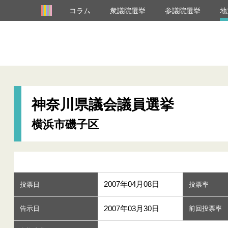
コラム
衆議院選挙
参議院選挙
地
神奈川県議会議員選挙
横浜市磯子区
2007年04月08日
投票日
投票率
2007年03月30日
告示日
前回投票率