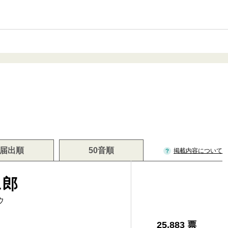
届出順
50音順
掲載内容について
二郎
ウ
25,883 票