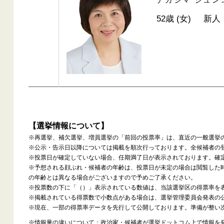
52歳 (女)
新人
【選挙情報について】
※再選挙、補欠選挙、増員選挙の「前回の投票率」は、直近の一般選挙
※公示・告示日以降については掲載を順次行っております。全候補者の
※投票日が確定していない場合、任期満了日が表示されております。確
※予想される顔ぶれ・候補者の年齢は、投票日が未定の場合は閲覧した
の年齢とは異なる場合がございますので予めご了承ください。
※投票数の下に「（）」表示されている数値は、当該選挙区の得票率を
※掲載されている得票数で小数点がある場合は、選挙管理委員会発表の
※現在、一部の得票率データを先行して公開しております。準備が整い
※情報量の違いについて：政治家・候補者が選挙ドットコム上で情報を