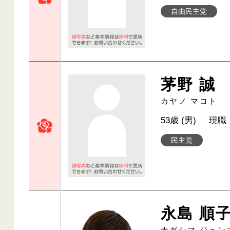
自由民主党
茅野 誠
カヤノ マコト
53歳 (男)
現職
民主党
永島 順
ナガシマ ジュン