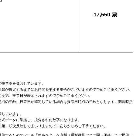
17,550 票
の投票率を参照しています。
登録が確定するまでにお時間を要する場合がございますので予めご了承ください。
定次第、投票日が表示されますので予めご了承ください。
時点の年齢、投票日が確定している場合は投票日時点の年齢となります。閲覧時点
表しています。
公式データに準拠し、按分された数字になります。
次第、順次反映してまいりますので、あらかじめご了承ください。
発信するためのツール
「ボネクタ」
を有料（選挙種別ごとに同一価格）でご提供し