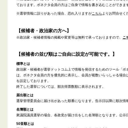
ております。ボネクタ会員の方はご自身で情報を書き込むことができま
※選挙情報に誤りがあった場合、恐れ入りますが
こちら
よりお問合せく
【候補者・政治家の方へ】
※政治家・候補者情報の掲載や変更等は無料で承っておりますので、
こ
【候補者の並び順はご自由に設定が可能です。】
標準とは
政治家・候補者が選挙ドットコム上で情報を発信するためのツール「ボ
は、ボネクタ会員の方を優先的に表示し、会員が複数いらっしゃる場合
を設定しております。
終了した選挙については、順次得票数順に表示されます。
届出順とは
選挙管理委員会に届け出があった順番になります。告示日以降に順次情
名簿順とは
衆議院議員選挙の場合、各政党が届け出をした名簿順となります。公示
50音順とは