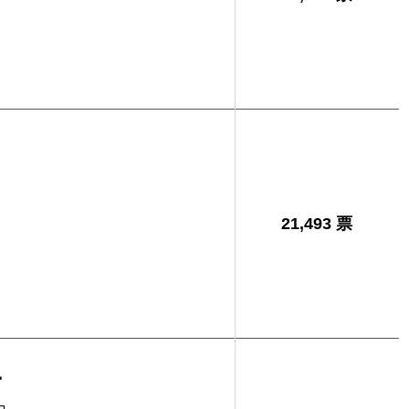
21,493 票
子
コ