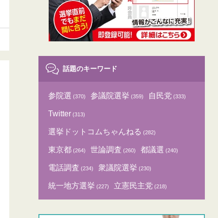
話題のキーワード
参院選
参議院選挙
自民党
(370)
(359)
(333)
Twitter
(313)
選挙ドットコムちゃんねる
(282)
東京都
世論調査
都議選
(264)
(260)
(240)
電話調査
衆議院選挙
(234)
(230)
統一地方選挙
立憲民主党
(227)
(218)