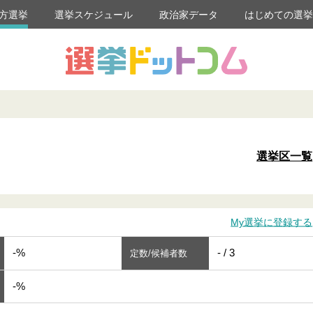
方選挙
選挙スケジュール
政治家データ
はじめての選
選挙区一覧
My選挙に登録する
-%
- / 3
定数/候補者数
-%