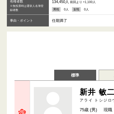
有権者数
134,450人
前回より +1,100人
※無投票時は選挙人名簿登
男性
0人
女性
0人
録者数
任期満了
事由・ポイント
標準
新井 敏
アライ トシジロ
75歳 (男)
現職