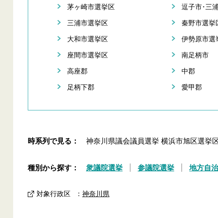
茅ヶ崎市選挙区
逗子市･三
三浦市選挙区
秦野市選挙
大和市選挙区
伊勢原市選
座間市選挙区
南足柄市
高座郡
中郡
足柄下郡
愛甲郡
時系列で見る：
神奈川県議会議員選挙 横浜市旭区選挙
種別から探す：
衆議院選挙
参議院選挙
地方自
対象行政区
：
神奈川県