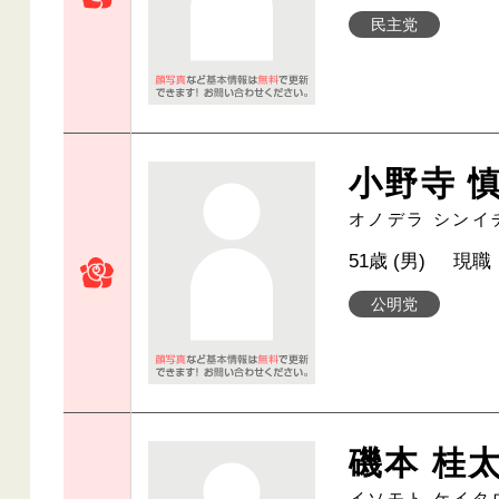
民主党
小野寺 
オノデラ シンイ
51歳 (男)
現職
公明党
磯本 桂
イソモト ケイタ