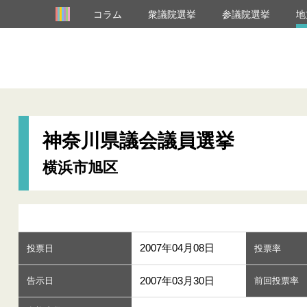
コラム
衆議院選挙
参議院選挙
地
神奈川県議会議員選挙
横浜市旭区
2007年04月08日
投票日
投票率
2007年03月30日
告示日
前回投票率