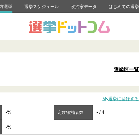
方選挙
選挙スケジュール
政治家データ
はじめての選
選挙区一覧
My選挙に登録する
-%
- / 4
定数/候補者数
-%