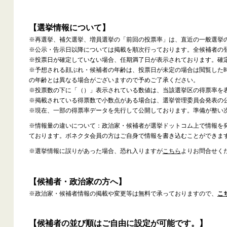
【選挙情報について】
※再選挙、補欠選挙、増員選挙の「前回の投票率」は、直近の一般選挙
※公示・告示日以降については掲載を順次行っております。全候補者の
※投票日が確定していない場合、任期満了日が表示されております。確
※予想される顔ぶれ・候補者の年齢は、投票日が未定の場合は閲覧した
の年齢とは異なる場合がございますので予めご了承ください。
※投票数の下に「（）」表示されている数値は、当該選挙区の得票率を
※掲載されている得票数で小数点がある場合は、選挙管理委員会発表の
※現在、一部の得票率データを先行して公開しております。準備が整い
※情報量の違いについて：政治家・候補者が選挙ドットコム上で情報を
ております。ボネクタ会員の方はご自身で情報を書き込むことができま
※選挙情報に誤りがあった場合、恐れ入りますが
こちら
よりお問合せく
【候補者・政治家の方へ】
※政治家・候補者情報の掲載や変更等は無料で承っておりますので、
こ
【候補者の並び順はご自由に設定が可能です。】