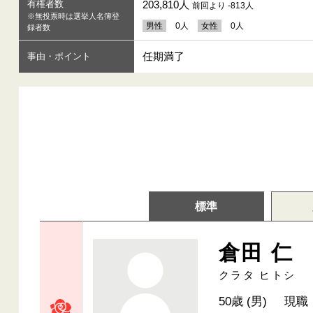
有権者数
203,810人
前回より -813人
※無投票時は選挙人名簿登
男性
0人
女性
0人
録者数
任期満了
事由・ポイント
標準
倉田 仁
クラタ ヒトシ
50歳 (男)
現職