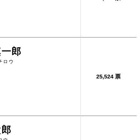
慎一郎
チロウ
25,524 票
太郎
ロウ