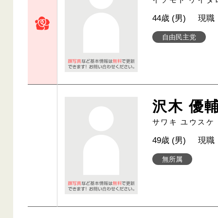
44歳 (男)
現職
自由民主党
沢木 優
サワキ ユウスケ
49歳 (男)
現職
無所属