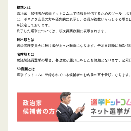
標準とは
政治家・候補者が選挙ドットコム上で情報を発信するためのツール「ボ
は、ボネクタ会員の方を優先的に表示し、会員が複数いらっしゃる場合
を設定しております。
終了した選挙については、順次得票数順に表示されます。
届出順とは
選挙管理委員会に届け出があった順番になります。告示日以降に順次情
名簿順とは
衆議院議員選挙の場合、各政党が届け出をした名簿順となります。公示
50音順とは
選挙ドットコムに登録されている候補者のお名前の五十音順になります