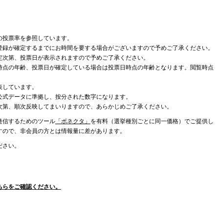
の投票率を参照しています。
登録が確定するまでにお時間を要する場合がございますので予めご了承ください。
定次第、投票日が表示されますので予めご了承ください。
時点の年齢、投票日が確定している場合は投票日時点の年齢となります。閲覧時点
表しています。
公式データに準拠し、按分された数字になります。
次第、順次反映してまいりますので、あらかじめご了承ください。
発信するためのツール
「ボネクタ」
を有料（選挙種別ごとに同一価格）でご提供し
すので、非会員の方とは情報量に差があります。
ださい。
ちらをご確認ください。