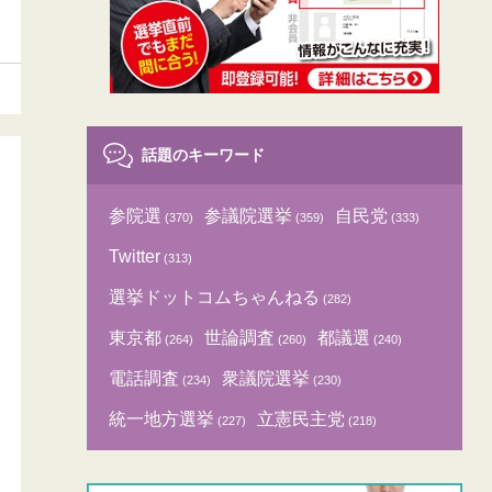
話題のキーワード
参院選
参議院選挙
自民党
(370)
(359)
(333)
Twitter
(313)
選挙ドットコムちゃんねる
(282)
東京都
世論調査
都議選
(264)
(260)
(240)
電話調査
衆議院選挙
(234)
(230)
統一地方選挙
立憲民主党
(227)
(218)