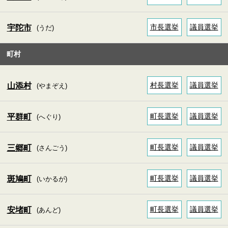
市長選挙
議員選挙
宇陀市
(うだ)
町村
村長選挙
議員選挙
山添村
(やまぞえ)
町長選挙
議員選挙
平群町
(へぐり)
町長選挙
議員選挙
三郷町
(さんごう)
町長選挙
議員選挙
斑鳩町
(いかるが)
町長選挙
議員選挙
安堵町
(あんど)