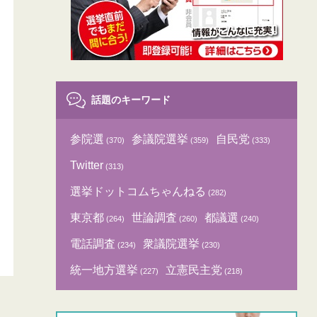
話題のキーワード
参院選
参議院選挙
自民党
(370)
(359)
(333)
Twitter
(313)
選挙ドットコムちゃんねる
(282)
東京都
世論調査
都議選
(264)
(260)
(240)
電話調査
衆議院選挙
(234)
(230)
統一地方選挙
立憲民主党
(227)
(218)