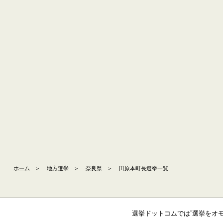
ホーム
＞
地方選挙
＞
奈良県
＞
田原本町長選挙一覧
選挙ドットコムでは”選挙をオ