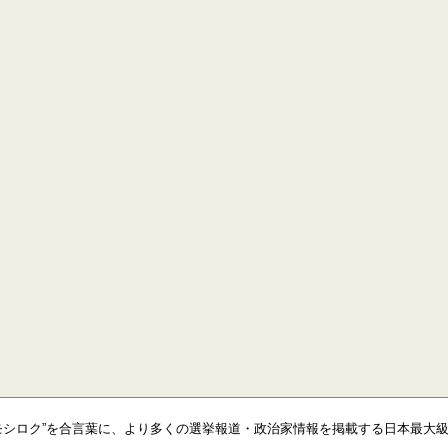
モシロク”を合言葉に、より多くの選挙報道・政治家情報を掲載する日本最大