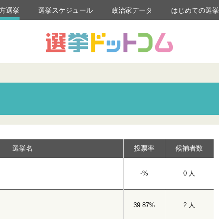
方選挙
選挙スケジュール
政治家データ
はじめての選
選挙名
投票率
候補者数
-%
0 人
39.87%
2 人